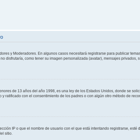
ro
adores y Moderadores. En algunos casos necesitará registrarse para publicar temas
no disfrutaría, como tener su imagen personalizada (avatar), mensajes privados, s
res de 13 años del año 1998, es una ley de los Estados Unidos, donde se solicita 
to y ratificado con el consentimiento de los padres o con algún otro método de rec
ección IP o que el nombre de usuario con el que está intentando registrarse, esté 
l sitio.