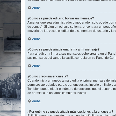
Arriba
¿Cómo se puede editar o borrar un mensaje?
A menos que sea administrador o moderador, solo puede borrar
de tiempo). Si alguien editase su tema, encontrará un pequeño 
mayoría de las veces el editor deja su nombre de usuario y l
Arriba
¿Cómo se puede añadir una firma a mi mensaje?
Para añadir una firma a sus mensajes debe crearla en el Panel
sus mensajes activando la casilla correcta en su Panel de Con
Arriba
¿Cómo creo una encuesta?
Cuando inicia un nuevo tema o edita el primer mensaje del mism
permisos apropiados para crear encuestas. Inserte un título y
También puede elegir el número de opciones que el usuario puede
de permitir a lo usuarios cambiar su votos.
Arriba
¿Por qué no se puede añadir más opciones a la encuesta?
El límite para opciones de una encuesta está fijado por la adm