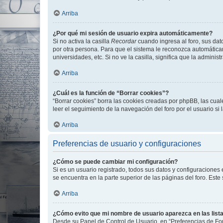
Arriba
¿Por qué mi sesión de usuario expira automáticamente?
Si no activa la casilla
Recordar
cuando ingresa al foro, sus dat
por otra persona. Para que el sistema le reconozca automáticam
universidades, etc. Si no ve la casilla, significa que la adminis
Arriba
¿Cuál es la función de “Borrar cookies”?
“Borrar cookies” borra las cookies creadas por phpBB, las cua
leer el seguimiento de la navegación del foro por el usuario si
Arriba
Preferencias de usuario y configuraciones
¿Cómo se puede cambiar mi configuración?
Si es un usuario registrado, todos sus datos y configuraciones
se encuentra en la parte superior de las páginas del foro. Este
Arriba
¿Cómo evito que mi nombre de usuario aparezca en las list
Desde su Panel de Control de Usuario, en “Preferencias de For