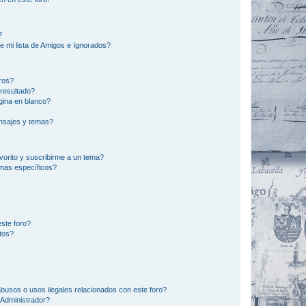
?
e mi lista de Amigos e Ignorados?
ros?
resultado?
ina en blanco?
nsajes y temas?
vorito y suscribirme a un tema?
emas específicos?
ste foro?
tos?
busos o usos ilegales relacionados con este foro?
Administrador?