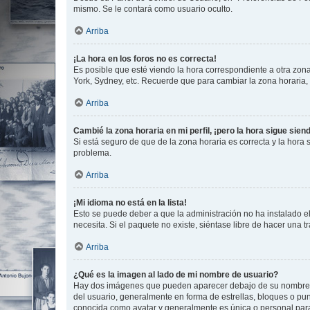
mismo. Se le contará como usuario oculto.
Arriba
¡La hora en los foros no es correcta!
Es posible que esté viendo la hora correspondiente a otra zona 
York, Sydney, etc. Recuerde que para cambiar la zona horaria,
Arriba
Cambié la zona horaria en mi perfil, ¡pero la hora sigue sien
Si está seguro de que de la zona horaria es correcta y la hora
problema.
Arriba
¡Mi idioma no está en la lista!
Esto se puede deber a que la administración no ha instalado el
necesita. Si el paquete no existe, siéntase libre de hacer una
Arriba
¿Qué es la imagen al lado de mi nombre de usuario?
Hay dos imágenes que pueden aparecer debajo de su nombre de u
del usuario, generalmente en forma de estrellas, bloques o pu
conocida como avatar y generalmente es única o personal par