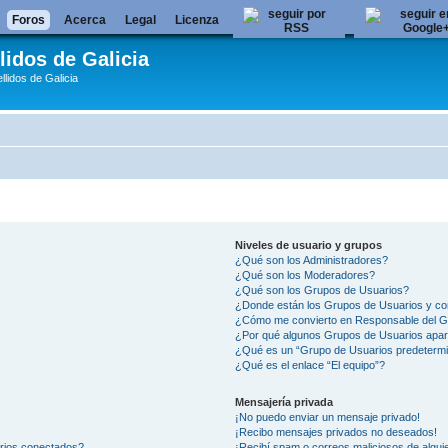
Foros
Acerca
Legal
Licenza
lidos de Galicia
llidos de Galicia
Niveles de usuario y grupos
¿Qué son los Administradores?
¿Qué son los Moderadores?
¿Qué son los Grupos de Usuarios?
¿Donde están los Grupos de Usuarios y co
¿Cómo me convierto en Responsable del 
¿Por qué algunos Grupos de Usuarios apar
¿Qué es un “Grupo de Usuarios predeterm
¿Qué es el enlace “El equipo”?
Mensajería privada
¡No puedo enviar un mensaje privado!
¡Recibo mensajes privados no deseados!
arios conectados?
¡Recibí spam o correos maliciosos de alguie