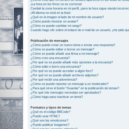
¡La hora en los foros no es correcta!
Cambié la zona horaria en mi perfil, ¡pero la hora sigue siendo incorrec
¡Mi idioma no está en la lista!
¿Qué es la imagen al lado de mi nombre de usuario?
¿Cómo puedo mostrar un avatar?
¿Cómo se puede cambiar mi rango?
Cuando hago clic sobre el enlace de e-mail de un usuario, ¡me pide qu
Publicación de mensajes
¿Cómo puedo crear un nuevo tema o enviar una respuesta?
¿Cómo se puede editar o borrar un mensaje?
¿Cómo se puede añadir una firma a mi mensaje?
¿Cómo creo una encuesta?
¿Por qué no se puede añadir más opciones a la encuesta?
¿Cómo edito o borro una encuesta?
¿Por qué no se puede acceder a algún foro?
¿Por qué no se puede añadir archivos adjuntos?
¿Por qué recibí una advertencia?
¿Cómo se puede reportar un mensaje a un moderador?
¿Para qué sirve el botón “Guardar” en la publicación de temas?
¿Por qué mis mensajes necesitan ser aprobados?
¿Cómo hago para reactivar un tema?
Formatos y tipos de temas
¿Qué es el código BBCode?
¿Puedo usar HTML?
¿Qué son los emoticonos?
¿Puedo publicar imagenes?