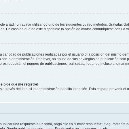
ede añadir un avatar utilizando uno de los siguientes cuatro métodos: Gravatar, Ga
s. En caso de que no este disponible la opción de avatar, comuníquese con La Ad
cantidad de publicaciones realizadas por el usuario o la posición del mismo dentr
r la administración. Por favor, no abuse de sus privilegios de publicación solo p
ores reducirán el número de publicaciones realizadas, llegando incluso a tomar me
me pide que me registre!
 a través del foro, si la administración habilita la opción. Esto es para prevenir e
publicar una respuesta a un tema, haga clic en “Enviar respuesta”. Seguramente ne
mplo: Puede publicar nuevos temas, Puede votar en las encuestas, etc.