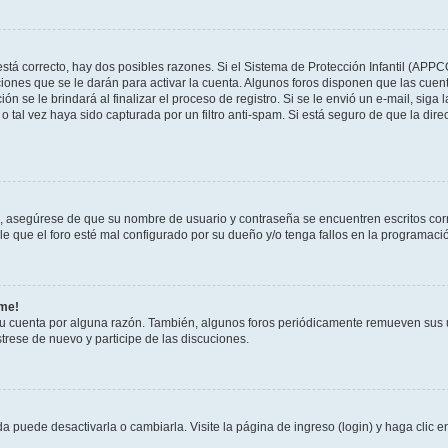
stá correcto, hay dos posibles razones. Si el Sistema de Protección Infantil (APPC
iones que se le darán para activar la cuenta. Algunos foros disponen que las cuen
ón se le brindará al finalizar el proceso de registro. Si se le envió un e-mail, siga
o tal vez haya sido capturada por un filtro anti-spam. Si está seguro de que la di
o, asegúrese de que su nombre de usuario y contraseña se encuentren escritos co
 que el foro esté mal configurado por su dueño y/o tenga fallos en la programació
rme!
su cuenta por alguna razón. También, algunos foros periódicamente remueven sus 
strese de nuevo y participe de las discuciones.
 puede desactivarla o cambiarla. Visite la página de ingreso (login) y haga clic 