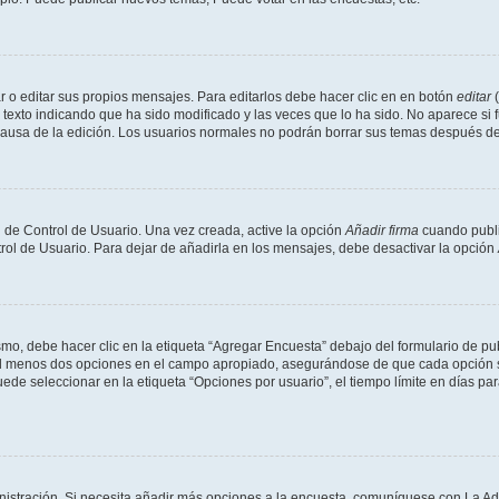
 o editar sus propios mensajes. Para editarlos debe hacer clic en en botón
editar
(
texto indicando que ha sido modificado y las veces que lo ha sido. No aparece si 
a causa de la edición. Los usuarios normales no podrán borrar sus temas después 
 de Control de Usuario. Una vez creada, active la opción
Añadir firma
cuando publi
trol de Usuario. Para dejar de añadirla en los mensajes, debe desactivar la opción
o, debe hacer clic en la etiqueta “Agregar Encuesta” debajo del formulario de publi
 al menos dos opciones en el campo apropiado, asegurándose de que cada opción se
 seleccionar en la etiqueta “Opciones por usuario”, el tiempo límite en días para 
inistración. Si necesita añadir más opciones a la encuesta, comuníquese con La Ad