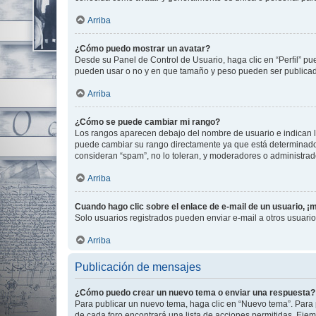
Arriba
¿Cómo puedo mostrar un avatar?
Desde su Panel de Control de Usuario, haga clic en “Perfil” pu
pueden usar o no y en que tamaño y peso pueden ser publicada
Arriba
¿Cómo se puede cambiar mi rango?
Los rangos aparecen debajo del nombre de usuario e indican la 
puede cambiar su rango directamente ya que está determinado po
consideran “spam”, no lo toleran, y moderadores o administrad
Arriba
Cuando hago clic sobre el enlace de e-mail de un usuario, ¡
Solo usuarios registrados pueden enviar e-mail a otros usuarios
Arriba
Publicación de mensajes
¿Cómo puedo crear un nuevo tema o enviar una respuesta?
Para publicar un nuevo tema, haga clic en “Nuevo tema”. Para 
de cada foro encontrará una lista de acciones permitidas. Eje