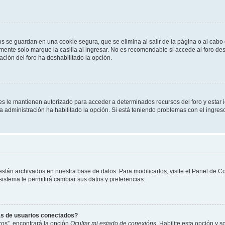
os se guardan en una cookie segura, que se elimina al salir de la página o al cab
ente solo marque la casilla al ingresar. No es recomendable si accede al foro des
tración del foro ha deshabilitado la opción.
les le mantienen autorizado para acceder a determinados recursos del foro y estar
 la administración ha habilitado la opción. Si está teniendo problemas con el ingres
 están archivados en nuestra base de datos. Para modificarlos, visite el Panel de 
 sistema le permitirá cambiar sus datos y preferencias.
as de usuarios conectados?
os”, encontrará la opción
Ocultar mi estado de conexións
. Habilite esta opción y 