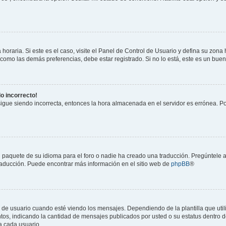
horaria. Si este es el caso, visite el Panel de Control de Usuario y defina su zona
 como las demás preferencias, debe estar registrado. Si no lo está, este es un bu
do incorrecto!
 sigue siendo incorrecta, entonces la hora almacenada en el servidor es errónea. P
 paquete de su idioma para el foro o nadie ha creado una traducción. Pregúntele a
 traducción. Puede encontrar más información en el sitio web de
phpBB
®
suario cuando esté viendo los mensajes. Dependiendo de la plantilla que utilice
ntos, indicando la cantidad de mensajes publicados por usted o su estatus dentro
a cada usuario.