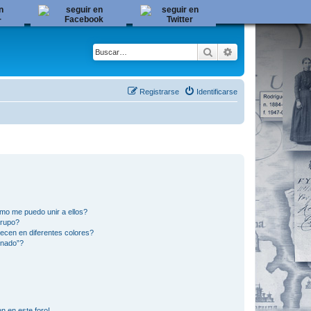
Buscar
Búsqueda avanza
Registrarse
Identificarse
mo me puedo unir a ellos?
Grupo?
ecen en diferentes colores?
inado”?
n en este foro!