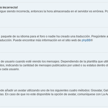
do incorrecto!
 sigue siendo incorrecta, entonces la hora almacenada en el servidor es errónea. P
 paquete de su idioma para el foro o nadie ha creado una traducción. Pregúntele a
 traducción. Puede encontrar más información en el sitio web de
phpBB
®
suario cuando esté viendo los mensajes. Dependiendo de la plantilla que utilice
ntos, indicando la cantidad de mensajes publicados por usted o su estatus dentro
a cada usuario.
ede añadir un avatar utilizando uno de los siguientes cuatro métodos: Gravatar, Ga
s. En caso de que no este disponible la opción de avatar, comuníquese con La Ad