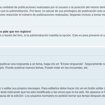
cantidad de publicaciones realizadas por el usuario o la posición del mismo dentr
r la administración. Por favor, no abuse de sus privilegios de publicación solo p
ores reducirán el número de publicaciones realizadas, llegando incluso a tomar me
me pide que me registre!
 a través del foro, si la administración habilita la opción. Esto es para prevenir e
publicar una respuesta a un tema, haga clic en “Enviar respuesta”. Seguramente ne
mplo: Puede publicar nuevos temas, Puede votar en las encuestas, etc.
 o editar sus propios mensajes. Para editarlos debe hacer clic en en botón
editar
(
texto indicando que ha sido modificado y las veces que lo ha sido. No aparece si 
a causa de la edición. Los usuarios normales no podrán borrar sus temas después 