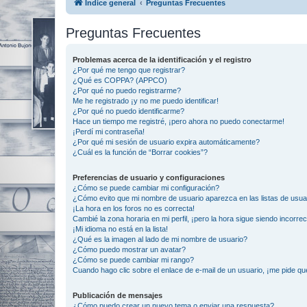
Índice general
Preguntas Frecuentes
Preguntas Frecuentes
Problemas acerca de la identificación y el registro
¿Por qué me tengo que registrar?
¿Qué es COPPA? (APPCO)
¿Por qué no puedo registrarme?
Me he registrado ¡y no me puedo identificar!
¿Por qué no puedo identificarme?
Hace un tiempo me registré, ¡pero ahora no puedo conectarme!
¡Perdí mi contraseña!
¿Por qué mi sesión de usuario expira automáticamente?
¿Cuál es la función de “Borrar cookies”?
Preferencias de usuario y configuraciones
¿Cómo se puede cambiar mi configuración?
¿Cómo evito que mi nombre de usuario aparezca en las listas de usu
¡La hora en los foros no es correcta!
Cambié la zona horaria en mi perfil, ¡pero la hora sigue siendo incorrec
¡Mi idioma no está en la lista!
¿Qué es la imagen al lado de mi nombre de usuario?
¿Cómo puedo mostrar un avatar?
¿Cómo se puede cambiar mi rango?
Cuando hago clic sobre el enlace de e-mail de un usuario, ¡me pide qu
Publicación de mensajes
¿Cómo puedo crear un nuevo tema o enviar una respuesta?