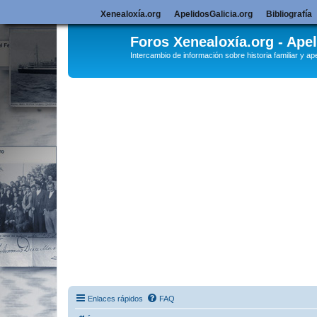
Xenealoxía.org
ApelidosGalicia.org
Bibliografía
Foros Xenealoxía.org - Apel
Intercambio de información sobre historia familiar y ape
Enlaces rápidos
FAQ