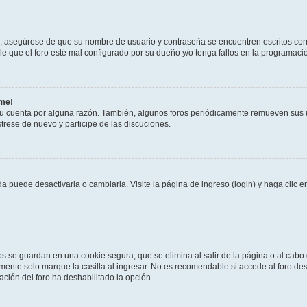
o, asegúrese de que su nombre de usuario y contraseña se encuentren escritos co
 que el foro esté mal configurado por su dueño y/o tenga fallos en la programació
rme!
su cuenta por alguna razón. También, algunos foros periódicamente remueven sus 
strese de nuevo y participe de las discuciones.
 puede desactivarla o cambiarla. Visite la página de ingreso (login) y haga clic 
os se guardan en una cookie segura, que se elimina al salir de la página o al cab
ente solo marque la casilla al ingresar. No es recomendable si accede al foro des
tración del foro ha deshabilitado la opción.