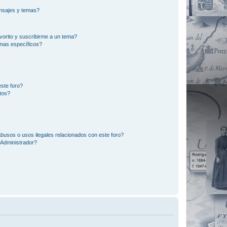
nsajes y temas?
vorito y suscribirme a un tema?
emas específicos?
ste foro?
tos?
busos o usos ilegales relacionados con este foro?
Administrador?