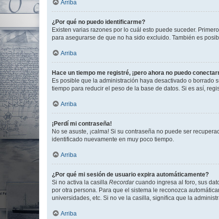
Arriba
¿Por qué no puedo identificarme?
Existen varias razones por lo cuál esto puede suceder. Primer
para asegurarse de que no ha sido excluido. También es posible
Arriba
Hace un tiempo me registré, ¡pero ahora no puedo conecta
Es posible que la administración haya desactivado o borrado 
tiempo para reducir el peso de la base de datos. Si es así, regi
Arriba
¡Perdí mi contraseña!
No se asuste, ¡calma! Si su contraseña no puede ser recuperada
identificado nuevamente en muy poco tiempo.
Arriba
¿Por qué mi sesión de usuario expira automáticamente?
Si no activa la casilla
Recordar
cuando ingresa al foro, sus dat
por otra persona. Para que el sistema le reconozca automáticam
universidades, etc. Si no ve la casilla, significa que la adminis
Arriba