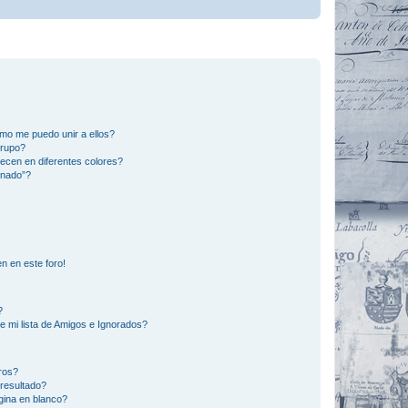
mo me puedo unir a ellos?
Grupo?
ecen en diferentes colores?
inado”?
n en este foro!
?
e mi lista de Amigos e Ignorados?
ros?
resultado?
ina en blanco?