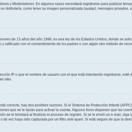
adores y Moderadores. En algunos casos necesitará registrarse para publicar temas
no disfrutaría, como tener su imagen personalizada (avatar), mensajes privados, s
res de 13 años del año 1998, es una ley de los Estados Unidos, donde se solicita 
to y ratificado con el consentimiento de los padres o con algún otro método de rec
ección IP o que el nombre de usuario con el que está intentando registrarse, esté 
l sitio.
stá correcto, hay dos posibles razones. Si el Sistema de Protección Infantil (APPC
iones que se le darán para activar la cuenta. Algunos foros disponen que las cuen
ón se le brindará al finalizar el proceso de registro. Si se le envió un e-mail, siga
o tal vez haya sido capturada por un filtro anti-spam. Si está seguro de que la di