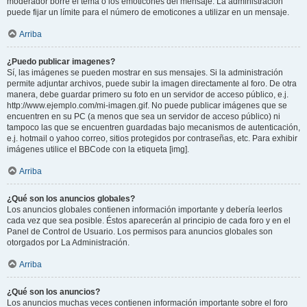
moderador borre el tema o los emoticones del mensaje. La administración
puede fijar un límite para el número de emoticones a utilizar en un mensaje.
Arriba
¿Puedo publicar imagenes?
Sí, las imágenes se pueden mostrar en sus mensajes. Si la administración
permite adjuntar archivos, puede subir la imagen directamente al foro. De otra
manera, debe guardar primero su foto en un servidor de acceso público, e.j.
http://www.ejemplo.com/mi-imagen.gif. No puede publicar imágenes que se
encuentren en su PC (a menos que sea un servidor de acceso público) ni
tampoco las que se encuentren guardadas bajo mecanismos de autenticación,
e.j. hotmail o yahoo correo, sitios protegidos por contraseñas, etc. Para exhibir
imágenes utilice el BBCode con la etiqueta [img].
Arriba
¿Qué son los anuncios globales?
Los anuncios globales contienen información importante y debería leerlos
cada vez que sea posible. Éstos aparecerán al principio de cada foro y en el
Panel de Control de Usuario. Los permisos para anuncios globales son
otorgados por La Administración.
Arriba
¿Qué son los anuncios?
Los anuncios muchas veces contienen información importante sobre el foro