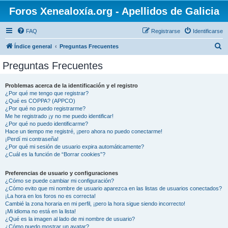
Foros Xenealoxía.org - Apellidos de Galicia
FAQ
Registrarse
Identificarse
B
Índice general
Preguntas Frecuentes
u
Preguntas Frecuentes
s
c
Problemas acerca de la identificación y el registro
¿Por qué me tengo que registrar?
a
¿Qué es COPPA? (APPCO)
r
¿Por qué no puedo registrarme?
Me he registrado ¡y no me puedo identificar!
¿Por qué no puedo identificarme?
Hace un tiempo me registré, ¡pero ahora no puedo conectarme!
¡Perdí mi contraseña!
¿Por qué mi sesión de usuario expira automáticamente?
¿Cuál es la función de “Borrar cookies”?
Preferencias de usuario y configuraciones
¿Cómo se puede cambiar mi configuración?
¿Cómo evito que mi nombre de usuario aparezca en las listas de usuarios conectados?
¡La hora en los foros no es correcta!
Cambié la zona horaria en mi perfil, ¡pero la hora sigue siendo incorrecto!
¡Mi idioma no está en la lista!
¿Qué es la imagen al lado de mi nombre de usuario?
¿Cómo puedo mostrar un avatar?