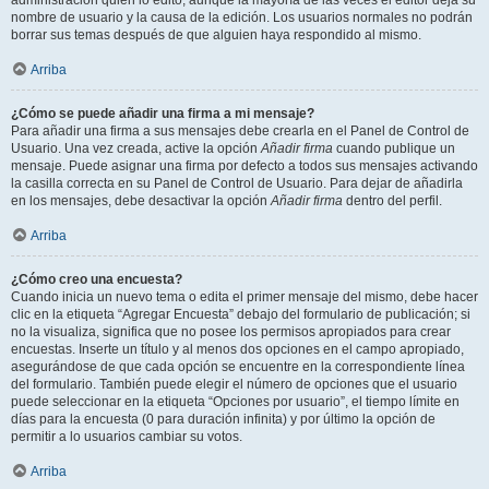
administración quién lo editó, aunque la mayoría de las veces el editor deja su
nombre de usuario y la causa de la edición. Los usuarios normales no podrán
borrar sus temas después de que alguien haya respondido al mismo.
Arriba
¿Cómo se puede añadir una firma a mi mensaje?
Para añadir una firma a sus mensajes debe crearla en el Panel de Control de
Usuario. Una vez creada, active la opción
Añadir firma
cuando publique un
mensaje. Puede asignar una firma por defecto a todos sus mensajes activando
la casilla correcta en su Panel de Control de Usuario. Para dejar de añadirla
en los mensajes, debe desactivar la opción
Añadir firma
dentro del perfil.
Arriba
¿Cómo creo una encuesta?
Cuando inicia un nuevo tema o edita el primer mensaje del mismo, debe hacer
clic en la etiqueta “Agregar Encuesta” debajo del formulario de publicación; si
no la visualiza, significa que no posee los permisos apropiados para crear
encuestas. Inserte un título y al menos dos opciones en el campo apropiado,
asegurándose de que cada opción se encuentre en la correspondiente línea
del formulario. También puede elegir el número de opciones que el usuario
puede seleccionar en la etiqueta “Opciones por usuario”, el tiempo límite en
días para la encuesta (0 para duración infinita) y por último la opción de
permitir a lo usuarios cambiar su votos.
Arriba