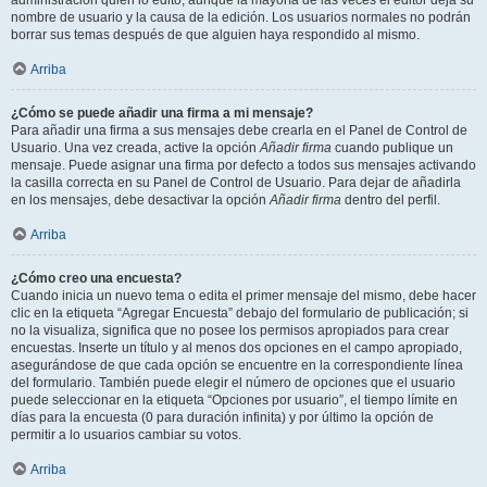
administración quién lo editó, aunque la mayoría de las veces el editor deja su
nombre de usuario y la causa de la edición. Los usuarios normales no podrán
borrar sus temas después de que alguien haya respondido al mismo.
Arriba
¿Cómo se puede añadir una firma a mi mensaje?
Para añadir una firma a sus mensajes debe crearla en el Panel de Control de
Usuario. Una vez creada, active la opción
Añadir firma
cuando publique un
mensaje. Puede asignar una firma por defecto a todos sus mensajes activando
la casilla correcta en su Panel de Control de Usuario. Para dejar de añadirla
en los mensajes, debe desactivar la opción
Añadir firma
dentro del perfil.
Arriba
¿Cómo creo una encuesta?
Cuando inicia un nuevo tema o edita el primer mensaje del mismo, debe hacer
clic en la etiqueta “Agregar Encuesta” debajo del formulario de publicación; si
no la visualiza, significa que no posee los permisos apropiados para crear
encuestas. Inserte un título y al menos dos opciones en el campo apropiado,
asegurándose de que cada opción se encuentre en la correspondiente línea
del formulario. También puede elegir el número de opciones que el usuario
puede seleccionar en la etiqueta “Opciones por usuario”, el tiempo límite en
días para la encuesta (0 para duración infinita) y por último la opción de
permitir a lo usuarios cambiar su votos.
Arriba