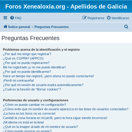
Foros Xenealoxía.org - Apellidos de Galicia
FAQ
Registrarse
Identificarse
B
Índice general
Preguntas Frecuentes
u
Preguntas Frecuentes
s
c
Problemas acerca de la identificación y el registro
¿Por qué me tengo que registrar?
a
¿Qué es COPPA? (APPCO)
r
¿Por qué no puedo registrarme?
Me he registrado ¡y no me puedo identificar!
¿Por qué no puedo identificarme?
Hace un tiempo me registré, ¡pero ahora no puedo conectarme!
¡Perdí mi contraseña!
¿Por qué mi sesión de usuario expira automáticamente?
¿Cuál es la función de “Borrar cookies”?
Preferencias de usuario y configuraciones
¿Cómo se puede cambiar mi configuración?
¿Cómo evito que mi nombre de usuario aparezca en las listas de usuarios conectados?
¡La hora en los foros no es correcta!
Cambié la zona horaria en mi perfil, ¡pero la hora sigue siendo incorrecto!
¡Mi idioma no está en la lista!
¿Qué es la imagen al lado de mi nombre de usuario?
¿Cómo puedo mostrar un avatar?