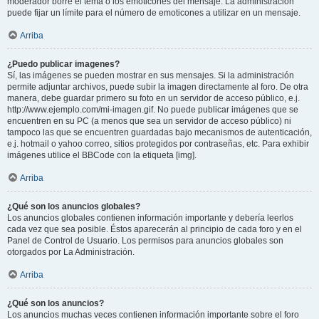
moderador borre el tema o los emoticones del mensaje. La administración
puede fijar un límite para el número de emoticones a utilizar en un mensaje.
Arriba
¿Puedo publicar imagenes?
Sí, las imágenes se pueden mostrar en sus mensajes. Si la administración
permite adjuntar archivos, puede subir la imagen directamente al foro. De otra
manera, debe guardar primero su foto en un servidor de acceso público, e.j.
http://www.ejemplo.com/mi-imagen.gif. No puede publicar imágenes que se
encuentren en su PC (a menos que sea un servidor de acceso público) ni
tampoco las que se encuentren guardadas bajo mecanismos de autenticación,
e.j. hotmail o yahoo correo, sitios protegidos por contraseñas, etc. Para exhibir
imágenes utilice el BBCode con la etiqueta [img].
Arriba
¿Qué son los anuncios globales?
Los anuncios globales contienen información importante y debería leerlos
cada vez que sea posible. Éstos aparecerán al principio de cada foro y en el
Panel de Control de Usuario. Los permisos para anuncios globales son
otorgados por La Administración.
Arriba
¿Qué son los anuncios?
Los anuncios muchas veces contienen información importante sobre el foro