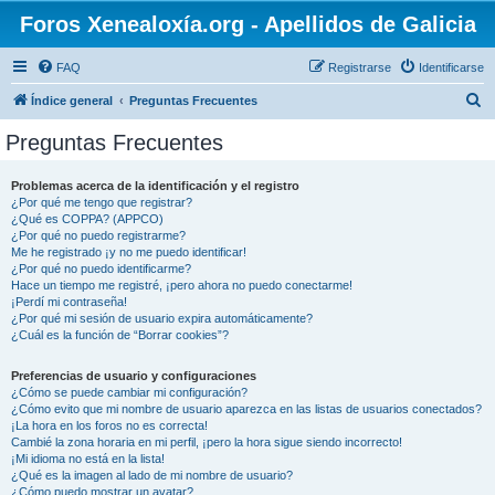
Foros Xenealoxía.org - Apellidos de Galicia
FAQ
Registrarse
Identificarse
B
Índice general
Preguntas Frecuentes
u
Preguntas Frecuentes
s
c
Problemas acerca de la identificación y el registro
¿Por qué me tengo que registrar?
a
¿Qué es COPPA? (APPCO)
r
¿Por qué no puedo registrarme?
Me he registrado ¡y no me puedo identificar!
¿Por qué no puedo identificarme?
Hace un tiempo me registré, ¡pero ahora no puedo conectarme!
¡Perdí mi contraseña!
¿Por qué mi sesión de usuario expira automáticamente?
¿Cuál es la función de “Borrar cookies”?
Preferencias de usuario y configuraciones
¿Cómo se puede cambiar mi configuración?
¿Cómo evito que mi nombre de usuario aparezca en las listas de usuarios conectados?
¡La hora en los foros no es correcta!
Cambié la zona horaria en mi perfil, ¡pero la hora sigue siendo incorrecto!
¡Mi idioma no está en la lista!
¿Qué es la imagen al lado de mi nombre de usuario?
¿Cómo puedo mostrar un avatar?