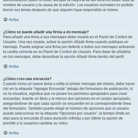
administración quién lo editó, aunque la mayoría de las veces el editor deja su
nombre de usuario y la causa de la edición. Los usuarios normales no podrán
borrar sus temas después de que alguien haya respondido al mismo.
Arriba
¿Cómo se puede añadir una firma a mi mensaje?
Para añadir una firma a sus mensajes debe crearla en el Panel de Control de
Usuario. Una vez creada, active la opción
Añadir firma
cuando publique un
mensaje. Puede asignar una firma por defecto a todos sus mensajes activando
la casilla correcta en su Panel de Control de Usuario. Para dejar de añadirla
en los mensajes, debe desactivar la opción
Añadir firma
dentro del perfil.
Arriba
¿Cómo creo una encuesta?
Cuando inicia un nuevo tema o edita el primer mensaje del mismo, debe hacer
clic en la etiqueta “Agregar Encuesta” debajo del formulario de publicación; si
no la visualiza, significa que no posee los permisos apropiados para crear
encuestas. Inserte un título y al menos dos opciones en el campo apropiado,
asegurándose de que cada opción se encuentre en la correspondiente línea
del formulario. También puede elegir el número de opciones que el usuario
puede seleccionar en la etiqueta “Opciones por usuario”, el tiempo límite en
días para la encuesta (0 para duración infinita) y por último la opción de
permitir a lo usuarios cambiar su votos.
Arriba