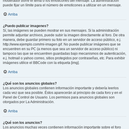
moderador borre el tema o los emoticones del mensaje. La administración
puede fijar un límite para el número de emoticones a utilizar en un mensaje.
Arriba
¿Puedo publicar imagenes?
Sí, las imágenes se pueden mostrar en sus mensajes. Si la administración
permite adjuntar archivos, puede subir la imagen directamente al foro. De otra
manera, debe guardar primero su foto en un servidor de acceso público, e.j.
http://www.ejemplo.com/mi-imagen.gif. No puede publicar imágenes que se
encuentren en su PC (a menos que sea un servidor de acceso público) ni
tampoco las que se encuentren guardadas bajo mecanismos de autenticación,
e.j. hotmail o yahoo correo, sitios protegidos por contraseñas, etc. Para exhibir
imágenes utilice el BBCode con la etiqueta [img].
Arriba
¿Qué son los anuncios globales?
Los anuncios globales contienen información importante y debería leerlos
cada vez que sea posible. Éstos aparecerán al principio de cada foro y en el
Panel de Control de Usuario. Los permisos para anuncios globales son
otorgados por La Administración.
Arriba
¿Qué son los anuncios?
Los anuncios muchas veces contienen información importante sobre el foro