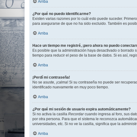
Arriba
¿Por qué no puedo identificarme?
Existen varias razones por lo cuál esto puede suceder. Primer
para asegurarse de que no ha sido excluido. También es posible
Arriba
Hace un tiempo me registré, ¡pero ahora no puedo conecta
Es posible que la administración haya desactivado o borrado 
tiempo para reducir el peso de la base de datos. Si es así, regi
Arriba
¡Perdí mi contraseña!
No se asuste, ¡calma! Si su contraseña no puede ser recuperada
identificado nuevamente en muy poco tiempo.
Arriba
¿Por qué mi sesión de usuario expira automáticamente?
Si no activa la casilla
Recordar
cuando ingresa al foro, sus dat
por otra persona. Para que el sistema le reconozca automáticam
universidades, etc. Si no ve la casilla, significa que la adminis
Arriba