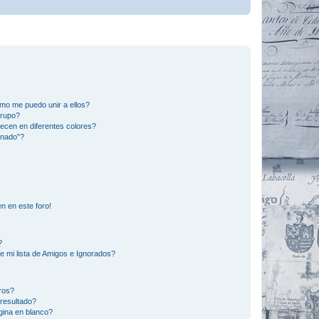
mo me puedo unir a ellos?
Grupo?
ecen en diferentes colores?
inado”?
n en este foro!
?
e mi lista de Amigos e Ignorados?
ros?
resultado?
ina en blanco?