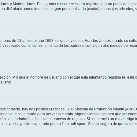
adores y Moderadores. En algunos casos necesitará registrarse para publicar temas
no disfrutaría, como tener su imagen personalizada (avatar), mensajes privados, s
res de 13 años del año 1998, es una ley de los Estados Unidos, donde se solicita 
to y ratificado con el consentimiento de los padres o con algún otro método de rec
ección IP o que el nombre de usuario con el que está intentando registrarse, esté 
l sitio.
stá correcto, hay dos posibles razones. Si el Sistema de Protección Infantil (APPC
iones que se le darán para activar la cuenta. Algunos foros disponen que las cuen
ón se le brindará al finalizar el proceso de registro. Si se le envió un e-mail, siga
o tal vez haya sido capturada por un filtro anti-spam. Si está seguro de que la di