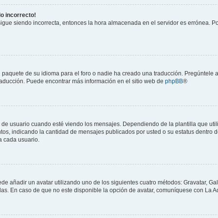
do incorrecto!
 sigue siendo incorrecta, entonces la hora almacenada en el servidor es errónea. P
 paquete de su idioma para el foro o nadie ha creado una traducción. Pregúntele a
 traducción. Puede encontrar más información en el sitio web de
phpBB
®
suario cuando esté viendo los mensajes. Dependiendo de la plantilla que utilice
ntos, indicando la cantidad de mensajes publicados por usted o su estatus dentro
a cada usuario.
ede añadir un avatar utilizando uno de los siguientes cuatro métodos: Gravatar, Ga
s. En caso de que no este disponible la opción de avatar, comuníquese con La Ad