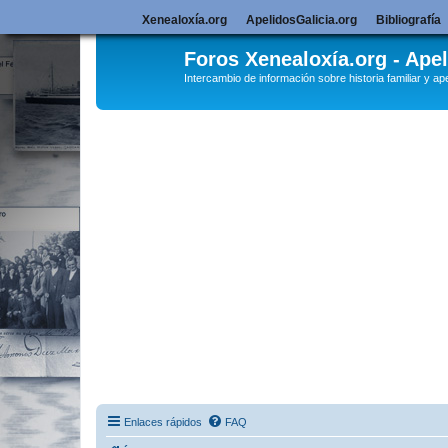
Xenealoxía.org
ApelidosGalicia.org
Bibliografía
Foros Xenealoxía.org - Apel
Intercambio de información sobre historia familiar y ape
Enlaces rápidos
FAQ