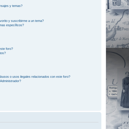
nsajes y temas?
vorito y suscribirme a un tema?
emas específicos?
ste foro?
tos?
busos o usos ilegales relacionados con este foro?
Administrador?