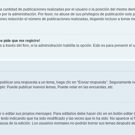
cantidad de publicaciones realizadas por el usuario o la posición del mismo dentr
r la administración. Por favor, no abuse de sus privilegios de publicación solo p
ores reducirán el número de publicaciones realizadas, llegando incluso a tomar me
me pide que me registre!
 a través del foro, si la administración habilita la opción. Esto es para prevenir e
publicar una respuesta a un tema, haga clic en “Enviar respuesta”. Seguramente ne
mplo: Puede publicar nuevos temas, Puede votar en las encuestas, etc.
 o editar sus propios mensajes. Para editarlos debe hacer clic en en botón
editar
(
texto indicando que ha sido modificado y las veces que lo ha sido. No aparece si 
a causa de la edición. Los usuarios normales no podrán borrar sus temas después 