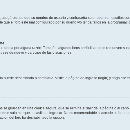
o, asegúrese de que su nombre de usuario y contraseña se encuentren escritos co
 que el foro esté mal configurado por su dueño y/o tenga fallos en la programació
rme!
su cuenta por alguna razón. También, algunos foros periódicamente remueven sus 
strese de nuevo y participe de las discuciones.
 puede desactivarla o cambiarla. Visite la página de ingreso (login) y haga clic 
os se guardan en una cookie segura, que se elimina al salir de la página o al cab
ente solo marque la casilla al ingresar. No es recomendable si accede al foro des
tración del foro ha deshabilitado la opción.