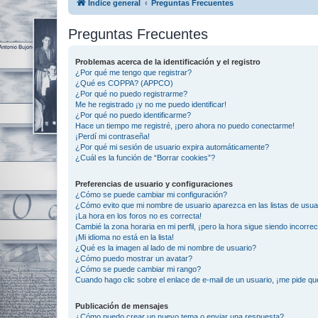
Índice general
Preguntas Frecuentes
Preguntas Frecuentes
Problemas acerca de la identificación y el registro
¿Por qué me tengo que registrar?
¿Qué es COPPA? (APPCO)
¿Por qué no puedo registrarme?
Me he registrado ¡y no me puedo identificar!
¿Por qué no puedo identificarme?
Hace un tiempo me registré, ¡pero ahora no puedo conectarme!
¡Perdí mi contraseña!
¿Por qué mi sesión de usuario expira automáticamente?
¿Cuál es la función de “Borrar cookies”?
Preferencias de usuario y configuraciones
¿Cómo se puede cambiar mi configuración?
¿Cómo evito que mi nombre de usuario aparezca en las listas de usu
¡La hora en los foros no es correcta!
Cambié la zona horaria en mi perfil, ¡pero la hora sigue siendo incorrec
¡Mi idioma no está en la lista!
¿Qué es la imagen al lado de mi nombre de usuario?
¿Cómo puedo mostrar un avatar?
¿Cómo se puede cambiar mi rango?
Cuando hago clic sobre el enlace de e-mail de un usuario, ¡me pide qu
Publicación de mensajes
¿Cómo puedo crear un nuevo tema o enviar una respuesta?