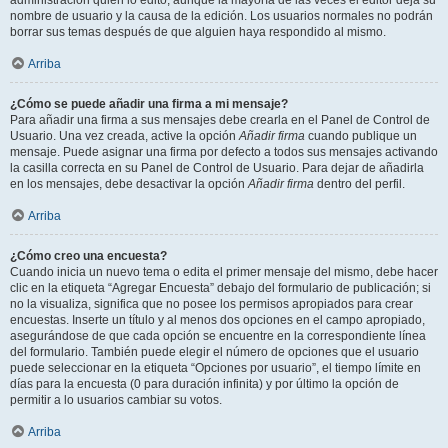
administración quién lo editó, aunque la mayoría de las veces el editor deja su
nombre de usuario y la causa de la edición. Los usuarios normales no podrán
borrar sus temas después de que alguien haya respondido al mismo.
Arriba
¿Cómo se puede añadir una firma a mi mensaje?
Para añadir una firma a sus mensajes debe crearla en el Panel de Control de
Usuario. Una vez creada, active la opción
Añadir firma
cuando publique un
mensaje. Puede asignar una firma por defecto a todos sus mensajes activando
la casilla correcta en su Panel de Control de Usuario. Para dejar de añadirla
en los mensajes, debe desactivar la opción
Añadir firma
dentro del perfil.
Arriba
¿Cómo creo una encuesta?
Cuando inicia un nuevo tema o edita el primer mensaje del mismo, debe hacer
clic en la etiqueta “Agregar Encuesta” debajo del formulario de publicación; si
no la visualiza, significa que no posee los permisos apropiados para crear
encuestas. Inserte un título y al menos dos opciones en el campo apropiado,
asegurándose de que cada opción se encuentre en la correspondiente línea
del formulario. También puede elegir el número de opciones que el usuario
puede seleccionar en la etiqueta “Opciones por usuario”, el tiempo límite en
días para la encuesta (0 para duración infinita) y por último la opción de
permitir a lo usuarios cambiar su votos.
Arriba