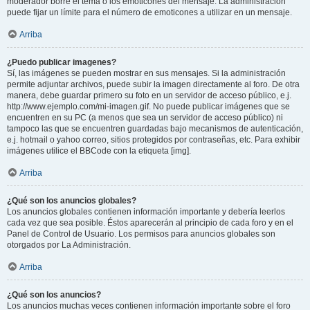
moderador borre el tema o los emoticones del mensaje. La administración
puede fijar un límite para el número de emoticones a utilizar en un mensaje.
Arriba
¿Puedo publicar imagenes?
Sí, las imágenes se pueden mostrar en sus mensajes. Si la administración
permite adjuntar archivos, puede subir la imagen directamente al foro. De otra
manera, debe guardar primero su foto en un servidor de acceso público, e.j.
http://www.ejemplo.com/mi-imagen.gif. No puede publicar imágenes que se
encuentren en su PC (a menos que sea un servidor de acceso público) ni
tampoco las que se encuentren guardadas bajo mecanismos de autenticación,
e.j. hotmail o yahoo correo, sitios protegidos por contraseñas, etc. Para exhibir
imágenes utilice el BBCode con la etiqueta [img].
Arriba
¿Qué son los anuncios globales?
Los anuncios globales contienen información importante y debería leerlos
cada vez que sea posible. Éstos aparecerán al principio de cada foro y en el
Panel de Control de Usuario. Los permisos para anuncios globales son
otorgados por La Administración.
Arriba
¿Qué son los anuncios?
Los anuncios muchas veces contienen información importante sobre el foro