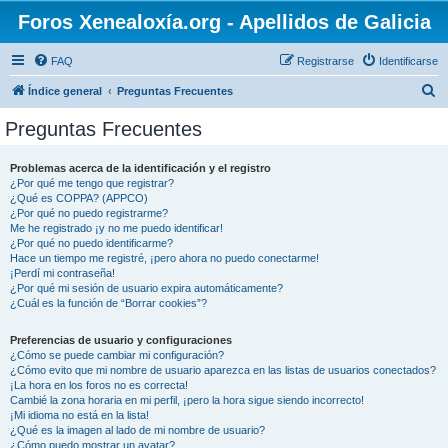
Foros Xenealoxía.org - Apellidos de Galicia
FAQ
Registrarse
Identificarse
B
Índice general
Preguntas Frecuentes
u
Preguntas Frecuentes
s
c
Problemas acerca de la identificación y el registro
¿Por qué me tengo que registrar?
a
¿Qué es COPPA? (APPCO)
r
¿Por qué no puedo registrarme?
Me he registrado ¡y no me puedo identificar!
¿Por qué no puedo identificarme?
Hace un tiempo me registré, ¡pero ahora no puedo conectarme!
¡Perdí mi contraseña!
¿Por qué mi sesión de usuario expira automáticamente?
¿Cuál es la función de “Borrar cookies”?
Preferencias de usuario y configuraciones
¿Cómo se puede cambiar mi configuración?
¿Cómo evito que mi nombre de usuario aparezca en las listas de usuarios conectados?
¡La hora en los foros no es correcta!
Cambié la zona horaria en mi perfil, ¡pero la hora sigue siendo incorrecto!
¡Mi idioma no está en la lista!
¿Qué es la imagen al lado de mi nombre de usuario?
¿Cómo puedo mostrar un avatar?