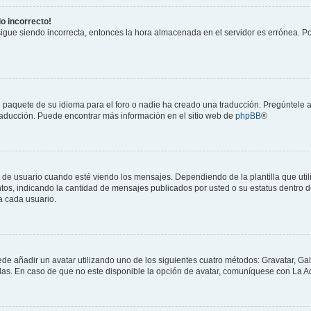
do incorrecto!
 sigue siendo incorrecta, entonces la hora almacenada en el servidor es errónea. P
 paquete de su idioma para el foro o nadie ha creado una traducción. Pregúntele a
 traducción. Puede encontrar más información en el sitio web de
phpBB
®
suario cuando esté viendo los mensajes. Dependiendo de la plantilla que utilice
ntos, indicando la cantidad de mensajes publicados por usted o su estatus dentro
a cada usuario.
ede añadir un avatar utilizando uno de los siguientes cuatro métodos: Gravatar, Ga
s. En caso de que no este disponible la opción de avatar, comuníquese con La Ad