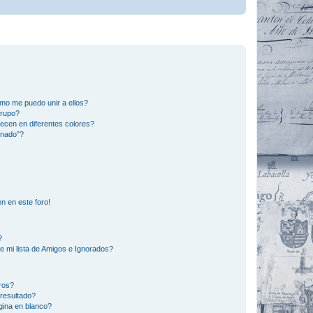
mo me puedo unir a ellos?
Grupo?
ecen en diferentes colores?
inado”?
n en este foro!
?
e mi lista de Amigos e Ignorados?
ros?
resultado?
ina en blanco?