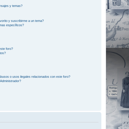
nsajes y temas?
vorito y suscribirme a un tema?
emas específicos?
ste foro?
tos?
busos o usos ilegales relacionados con este foro?
Administrador?