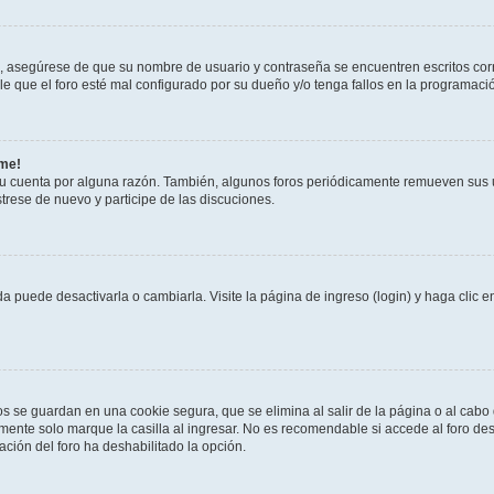
o, asegúrese de que su nombre de usuario y contraseña se encuentren escritos co
 que el foro esté mal configurado por su dueño y/o tenga fallos en la programació
rme!
su cuenta por alguna razón. También, algunos foros periódicamente remueven sus 
strese de nuevo y participe de las discuciones.
 puede desactivarla o cambiarla. Visite la página de ingreso (login) y haga clic 
os se guardan en una cookie segura, que se elimina al salir de la página o al cab
ente solo marque la casilla al ingresar. No es recomendable si accede al foro des
tración del foro ha deshabilitado la opción.