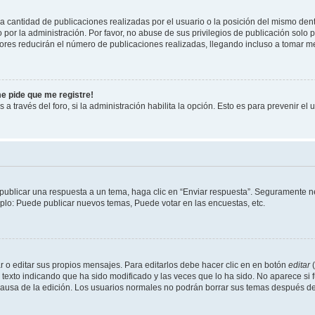
cantidad de publicaciones realizadas por el usuario o la posición del mismo dentr
r la administración. Por favor, no abuse de sus privilegios de publicación solo p
ores reducirán el número de publicaciones realizadas, llegando incluso a tomar me
me pide que me registre!
 a través del foro, si la administración habilita la opción. Esto es para prevenir e
publicar una respuesta a un tema, haga clic en “Enviar respuesta”. Seguramente ne
mplo: Puede publicar nuevos temas, Puede votar en las encuestas, etc.
 o editar sus propios mensajes. Para editarlos debe hacer clic en en botón
editar
(
texto indicando que ha sido modificado y las veces que lo ha sido. No aparece si 
a causa de la edición. Los usuarios normales no podrán borrar sus temas después 