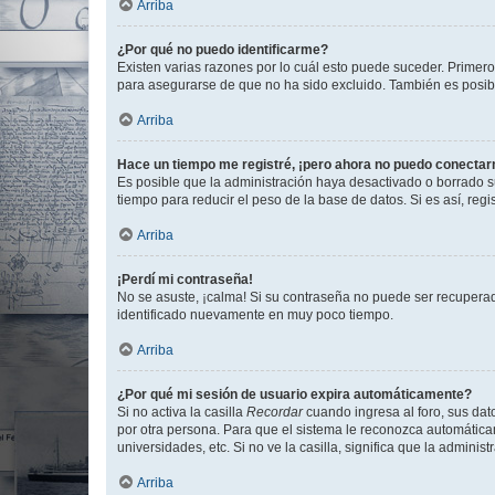
Arriba
¿Por qué no puedo identificarme?
Existen varias razones por lo cuál esto puede suceder. Primer
para asegurarse de que no ha sido excluido. También es posible
Arriba
Hace un tiempo me registré, ¡pero ahora no puedo conecta
Es posible que la administración haya desactivado o borrado 
tiempo para reducir el peso de la base de datos. Si es así, regi
Arriba
¡Perdí mi contraseña!
No se asuste, ¡calma! Si su contraseña no puede ser recuperada
identificado nuevamente en muy poco tiempo.
Arriba
¿Por qué mi sesión de usuario expira automáticamente?
Si no activa la casilla
Recordar
cuando ingresa al foro, sus dat
por otra persona. Para que el sistema le reconozca automáticam
universidades, etc. Si no ve la casilla, significa que la adminis
Arriba