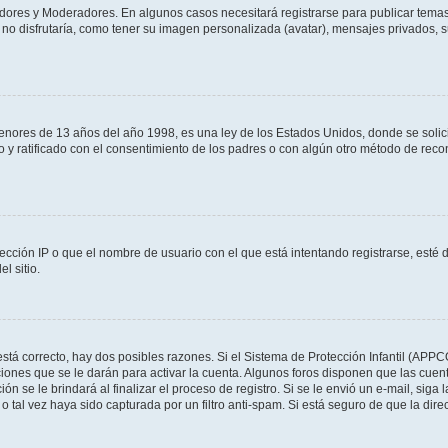
adores y Moderadores. En algunos casos necesitará registrarse para publicar temas
no disfrutaría, como tener su imagen personalizada (avatar), mensajes privados, s
res de 13 años del año 1998, es una ley de los Estados Unidos, donde se solicita 
to y ratificado con el consentimiento de los padres o con algún otro método de rec
ección IP o que el nombre de usuario con el que está intentando registrarse, esté 
l sitio.
stá correcto, hay dos posibles razones. Si el Sistema de Protección Infantil (APPC
iones que se le darán para activar la cuenta. Algunos foros disponen que las cuen
ón se le brindará al finalizar el proceso de registro. Si se le envió un e-mail, siga
o tal vez haya sido capturada por un filtro anti-spam. Si está seguro de que la di