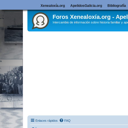
Xenealoxía.org
ApelidosGalicia.org
Bibliografía
Foros Xenealoxía.org - Apel
Intercambio de información sobre historia familiar y ape
Enlaces rápidos
FAQ