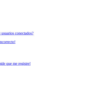
e usuarios conectados?
incorrecto!
pide que me registre!