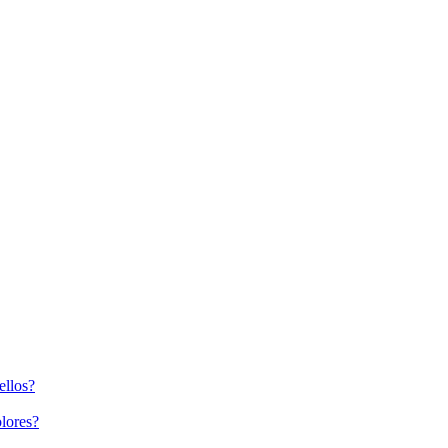
ellos?
lores?