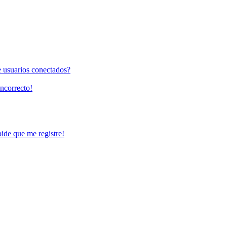
e usuarios conectados?
incorrecto!
pide que me registre!