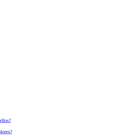
ellos?
lores?