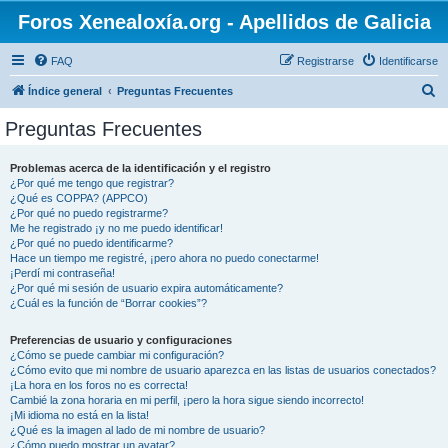
Foros Xenealoxía.org - Apellidos de Galicia
FAQ
Registrarse
Identificarse
B
Índice general
Preguntas Frecuentes
u
Preguntas Frecuentes
s
c
Problemas acerca de la identificación y el registro
¿Por qué me tengo que registrar?
a
¿Qué es COPPA? (APPCO)
r
¿Por qué no puedo registrarme?
Me he registrado ¡y no me puedo identificar!
¿Por qué no puedo identificarme?
Hace un tiempo me registré, ¡pero ahora no puedo conectarme!
¡Perdí mi contraseña!
¿Por qué mi sesión de usuario expira automáticamente?
¿Cuál es la función de “Borrar cookies”?
Preferencias de usuario y configuraciones
¿Cómo se puede cambiar mi configuración?
¿Cómo evito que mi nombre de usuario aparezca en las listas de usuarios conectados?
¡La hora en los foros no es correcta!
Cambié la zona horaria en mi perfil, ¡pero la hora sigue siendo incorrecto!
¡Mi idioma no está en la lista!
¿Qué es la imagen al lado de mi nombre de usuario?
¿Cómo puedo mostrar un avatar?