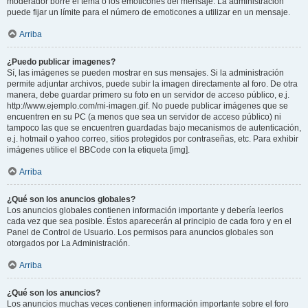
moderador borre el tema o los emoticones del mensaje. La administración
puede fijar un límite para el número de emoticones a utilizar en un mensaje.
Arriba
¿Puedo publicar imagenes?
Sí, las imágenes se pueden mostrar en sus mensajes. Si la administración
permite adjuntar archivos, puede subir la imagen directamente al foro. De otra
manera, debe guardar primero su foto en un servidor de acceso público, e.j.
http://www.ejemplo.com/mi-imagen.gif. No puede publicar imágenes que se
encuentren en su PC (a menos que sea un servidor de acceso público) ni
tampoco las que se encuentren guardadas bajo mecanismos de autenticación,
e.j. hotmail o yahoo correo, sitios protegidos por contraseñas, etc. Para exhibir
imágenes utilice el BBCode con la etiqueta [img].
Arriba
¿Qué son los anuncios globales?
Los anuncios globales contienen información importante y debería leerlos
cada vez que sea posible. Éstos aparecerán al principio de cada foro y en el
Panel de Control de Usuario. Los permisos para anuncios globales son
otorgados por La Administración.
Arriba
¿Qué son los anuncios?
Los anuncios muchas veces contienen información importante sobre el foro