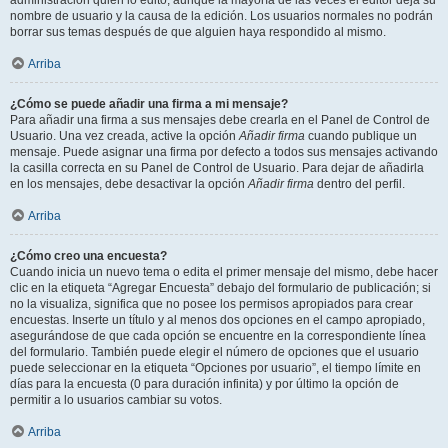
administración quién lo editó, aunque la mayoría de las veces el editor deja su
nombre de usuario y la causa de la edición. Los usuarios normales no podrán
borrar sus temas después de que alguien haya respondido al mismo.
Arriba
¿Cómo se puede añadir una firma a mi mensaje?
Para añadir una firma a sus mensajes debe crearla en el Panel de Control de
Usuario. Una vez creada, active la opción
Añadir firma
cuando publique un
mensaje. Puede asignar una firma por defecto a todos sus mensajes activando
la casilla correcta en su Panel de Control de Usuario. Para dejar de añadirla
en los mensajes, debe desactivar la opción
Añadir firma
dentro del perfil.
Arriba
¿Cómo creo una encuesta?
Cuando inicia un nuevo tema o edita el primer mensaje del mismo, debe hacer
clic en la etiqueta “Agregar Encuesta” debajo del formulario de publicación; si
no la visualiza, significa que no posee los permisos apropiados para crear
encuestas. Inserte un título y al menos dos opciones en el campo apropiado,
asegurándose de que cada opción se encuentre en la correspondiente línea
del formulario. También puede elegir el número de opciones que el usuario
puede seleccionar en la etiqueta “Opciones por usuario”, el tiempo límite en
días para la encuesta (0 para duración infinita) y por último la opción de
permitir a lo usuarios cambiar su votos.
Arriba