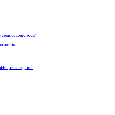
e usuarios conectados?
incorrecto!
pide que me registre!