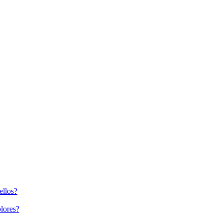
ellos?
lores?