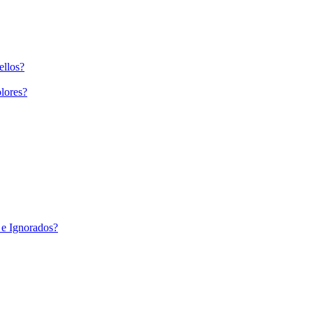
ellos?
lores?
 e Ignorados?