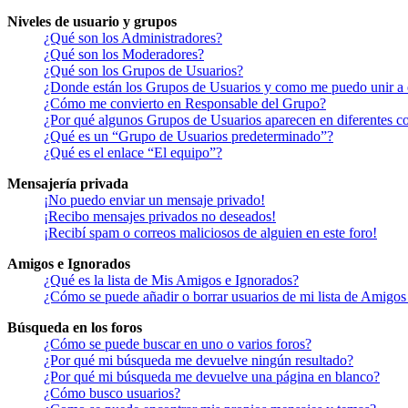
Niveles de usuario y grupos
¿Qué son los Administradores?
¿Qué son los Moderadores?
¿Qué son los Grupos de Usuarios?
¿Donde están los Grupos de Usuarios y como me puedo unir a 
¿Cómo me convierto en Responsable del Grupo?
¿Por qué algunos Grupos de Usuarios aparecen en diferentes co
¿Qué es un “Grupo de Usuarios predeterminado”?
¿Qué es el enlace “El equipo”?
Mensajería privada
¡No puedo enviar un mensaje privado!
¡Recibo mensajes privados no deseados!
¡Recibí spam o correos maliciosos de alguien en este foro!
Amigos e Ignorados
¿Qué es la lista de Mis Amigos e Ignorados?
¿Cómo se puede añadir o borrar usuarios de mi lista de Amigos
Búsqueda en los foros
¿Cómo se puede buscar en uno o varios foros?
¿Por qué mi búsqueda me devuelve ningún resultado?
¿Por qué mi búsqueda me devuelve una página en blanco?
¿Cómo busco usuarios?