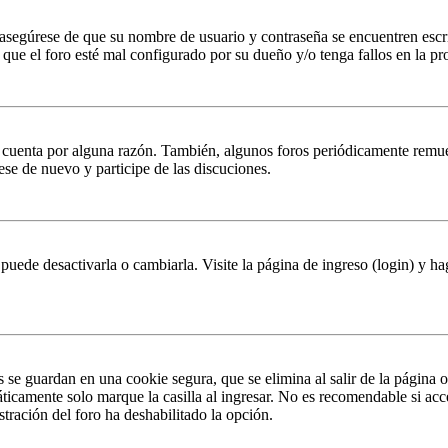
, asegúrese de que su nombre de usuario y contraseña se encuentren esc
que el foro esté mal configurado por su dueño y/o tenga fallos en la pr
u cuenta por alguna razón. También, algunos foros periódicamente remu
rese de nuevo y participe de las discuciones.
puede desactivarla o cambiarla. Visite la página de ingreso (login) y ha
s se guardan en una cookie segura, que se elimina al salir de la página 
ticamente solo marque la casilla al ingresar. No es recomendable si acc
istración del foro ha deshabilitado la opción.