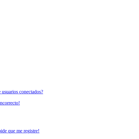
e usuarios conectados?
incorrecto!
pide que me registre!