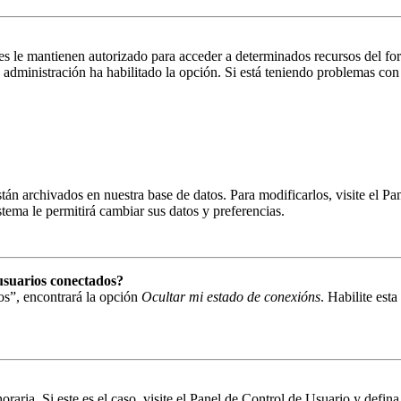
es le mantienen autorizado para acceder a determinados recursos del fo
la administración ha habilitado la opción. Si está teniendo problemas con
están archivados en nuestra base de datos. Para modificarlos, visite el 
istema le permitirá cambiar sus datos y preferencias.
usuarios conectados?
os”, encontrará la opción
Ocultar mi estado de conexións
. Habilite est
oraria. Si este es el caso, visite el Panel de Control de Usuario y defin