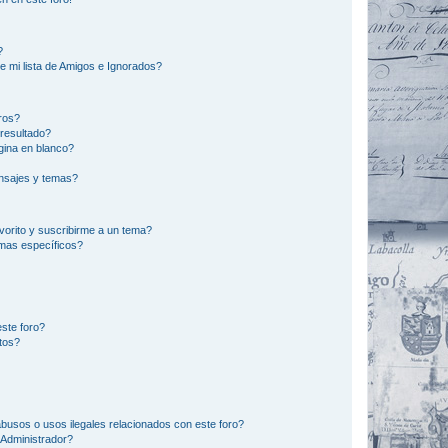
?
e mi lista de Amigos e Ignorados?
ros?
resultado?
ina en blanco?
nsajes y temas?
vorito y suscribirme a un tema?
emas específicos?
ste foro?
tos?
busos o usos ilegales relacionados con este foro?
Administrador?