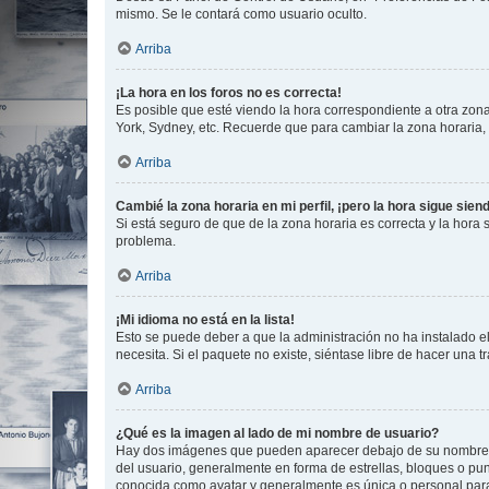
mismo. Se le contará como usuario oculto.
Arriba
¡La hora en los foros no es correcta!
Es posible que esté viendo la hora correspondiente a otra zona 
York, Sydney, etc. Recuerde que para cambiar la zona horaria,
Arriba
Cambié la zona horaria en mi perfil, ¡pero la hora sigue sien
Si está seguro de que de la zona horaria es correcta y la hora
problema.
Arriba
¡Mi idioma no está en la lista!
Esto se puede deber a que la administración no ha instalado el
necesita. Si el paquete no existe, siéntase libre de hacer una
Arriba
¿Qué es la imagen al lado de mi nombre de usuario?
Hay dos imágenes que pueden aparecer debajo de su nombre de u
del usuario, generalmente en forma de estrellas, bloques o pu
conocida como avatar y generalmente es única o personal par