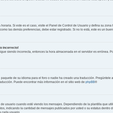
horaria. Si este es el caso, visite el Panel de Control de Usuario y defina su zona
 como las demás preferencias, debe estar registrado. Si no lo está, este es un bu
do incorrecto!
 sigue siendo incorrecta, entonces la hora almacenada en el servidor es errónea. P
 paquete de su idioma para el foro o nadie ha creado una traducción. Pregúntele a
 traducción. Puede encontrar más información en el sitio web de
phpBB
®
suario cuando esté viendo los mensajes. Dependiendo de la plantilla que utilice
ntos, indicando la cantidad de mensajes publicados por usted o su estatus dentro
a cada usuario.