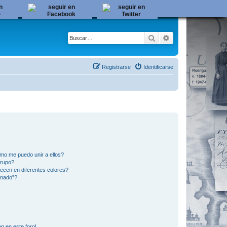
Buscar
Búsqueda avanza
Registrarse
Identificarse
mo me puedo unir a ellos?
Grupo?
ecen en diferentes colores?
inado”?
n en este foro!