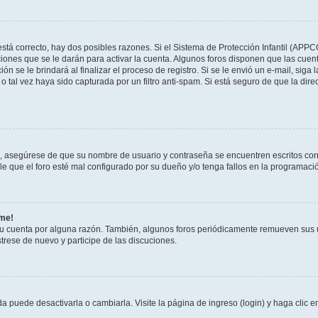
stá correcto, hay dos posibles razones. Si el Sistema de Protección Infantil (APPC
iones que se le darán para activar la cuenta. Algunos foros disponen que las cuen
ón se le brindará al finalizar el proceso de registro. Si se le envió un e-mail, siga
o tal vez haya sido capturada por un filtro anti-spam. Si está seguro de que la di
o, asegúrese de que su nombre de usuario y contraseña se encuentren escritos co
 que el foro esté mal configurado por su dueño y/o tenga fallos en la programació
rme!
su cuenta por alguna razón. También, algunos foros periódicamente remueven sus 
strese de nuevo y participe de las discuciones.
 puede desactivarla o cambiarla. Visite la página de ingreso (login) y haga clic 