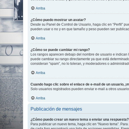
Arriba
¿Cómo puedo mostrar un avatar?
Desde su Panel de Control de Usuario, haga clic en “Perfil” pu
pueden usar o no y en que tamaño y peso pueden ser publicada
Arriba
¿Cómo se puede cambiar mi rango?
Los rangos aparecen debajo del nombre de usuario e indican la 
puede cambiar su rango directamente ya que está determinado po
consideran “spam”, no lo toleran, y moderadores o administrad
Arriba
Cuando hago clic sobre el enlace de e-mail de un usuario, ¡
Solo usuarios registrados pueden enviar e-mail a otros usuarios
Arriba
Publicación de mensajes
¿Cómo puedo crear un nuevo tema o enviar una respuesta?
Para publicar un nuevo tema, haga clic en “Nuevo tema”. Para 
de cada foro encontrará una lista de acciones permitidas. Eje