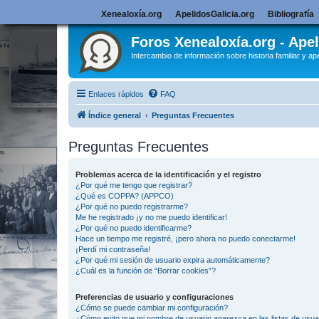
Xenealoxía.org
ApelidosGalicia.org
Bibliografía
Foros Xenealoxía.org - Apel
Intercambio de información sobre historia familiar y ape
Enlaces rápidos
FAQ
Índice general
Preguntas Frecuentes
Preguntas Frecuentes
Problemas acerca de la identificación y el registro
¿Por qué me tengo que registrar?
¿Qué es COPPA? (APPCO)
¿Por qué no puedo registrarme?
Me he registrado ¡y no me puedo identificar!
¿Por qué no puedo identificarme?
Hace un tiempo me registré, ¡pero ahora no puedo conectarme!
¡Perdí mi contraseña!
¿Por qué mi sesión de usuario expira automáticamente?
¿Cuál es la función de “Borrar cookies”?
Preferencias de usuario y configuraciones
¿Cómo se puede cambiar mi configuración?
¿Cómo evito que mi nombre de usuario aparezca en las listas de usu