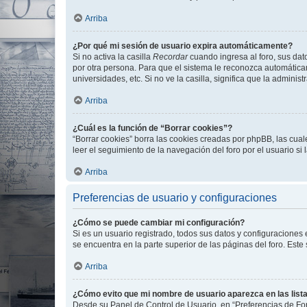
Arriba
¿Por qué mi sesión de usuario expira automáticamente?
Si no activa la casilla
Recordar
cuando ingresa al foro, sus dat
por otra persona. Para que el sistema le reconozca automáticam
universidades, etc. Si no ve la casilla, significa que la adminis
Arriba
¿Cuál es la función de “Borrar cookies”?
“Borrar cookies” borra las cookies creadas por phpBB, las cua
leer el seguimiento de la navegación del foro por el usuario si
Arriba
Preferencias de usuario y configuraciones
¿Cómo se puede cambiar mi configuración?
Si es un usuario registrado, todos sus datos y configuraciones
se encuentra en la parte superior de las páginas del foro. Este
Arriba
¿Cómo evito que mi nombre de usuario aparezca en las list
Desde su Panel de Control de Usuario, en “Preferencias de For