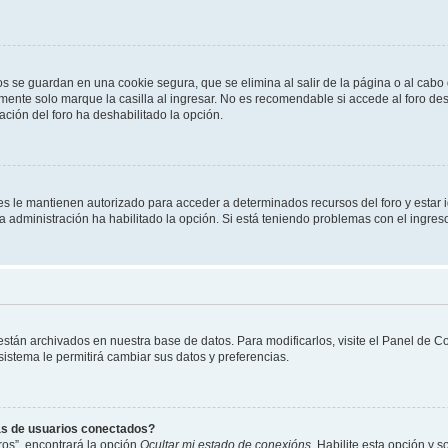
os se guardan en una cookie segura, que se elimina al salir de la página o al cab
ente solo marque la casilla al ingresar. No es recomendable si accede al foro des
tración del foro ha deshabilitado la opción.
les le mantienen autorizado para acceder a determinados recursos del foro y estar
 la administración ha habilitado la opción. Si está teniendo problemas con el ingres
 están archivados en nuestra base de datos. Para modificarlos, visite el Panel de 
 sistema le permitirá cambiar sus datos y preferencias.
as de usuarios conectados?
os”, encontrará la opción
Ocultar mi estado de conexións
. Habilite esta opción y 