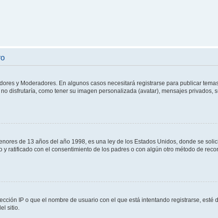
ro
adores y Moderadores. En algunos casos necesitará registrarse para publicar temas
no disfrutaría, como tener su imagen personalizada (avatar), mensajes privados, s
res de 13 años del año 1998, es una ley de los Estados Unidos, donde se solicita 
to y ratificado con el consentimiento de los padres o con algún otro método de rec
ección IP o que el nombre de usuario con el que está intentando registrarse, esté 
l sitio.