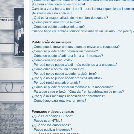
¡La hora en los foros no es correcta!
Cambié la zona horaria en mi perfil, ¡pero la hora sigue siendo incorrec
¡Mi idioma no está en la lista!
¿Qué es la imagen al lado de mi nombre de usuario?
¿Cómo puedo mostrar un avatar?
¿Cómo se puede cambiar mi rango?
Cuando hago clic sobre el enlace de e-mail de un usuario, ¡me pide qu
Publicación de mensajes
¿Cómo puedo crear un nuevo tema o enviar una respuesta?
¿Cómo se puede editar o borrar un mensaje?
¿Cómo se puede añadir una firma a mi mensaje?
¿Cómo creo una encuesta?
¿Por qué no se puede añadir más opciones a la encuesta?
¿Cómo edito o borro una encuesta?
¿Por qué no se puede acceder a algún foro?
¿Por qué no se puede añadir archivos adjuntos?
¿Por qué recibí una advertencia?
¿Cómo se puede reportar un mensaje a un moderador?
¿Para qué sirve el botón “Guardar” en la publicación de temas?
¿Por qué mis mensajes necesitan ser aprobados?
¿Cómo hago para reactivar un tema?
Formatos y tipos de temas
¿Qué es el código BBCode?
¿Puedo usar HTML?
¿Qué son los emoticonos?
¿Puedo publicar imagenes?