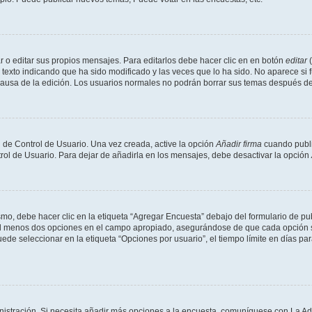
 o editar sus propios mensajes. Para editarlos debe hacer clic en en botón
editar
(
texto indicando que ha sido modificado y las veces que lo ha sido. No aparece si 
a causa de la edición. Los usuarios normales no podrán borrar sus temas después 
 de Control de Usuario. Una vez creada, active la opción
Añadir firma
cuando publi
trol de Usuario. Para dejar de añadirla en los mensajes, debe desactivar la opción
o, debe hacer clic en la etiqueta “Agregar Encuesta” debajo del formulario de publi
 al menos dos opciones en el campo apropiado, asegurándose de que cada opción se
 seleccionar en la etiqueta “Opciones por usuario”, el tiempo límite en días para 
inistración. Si necesita añadir más opciones a la encuesta, comuníquese con La Ad