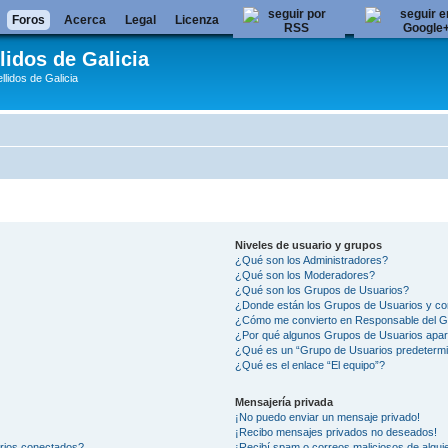
Foros
Acerca
Legal
Licenza
lidos de Galicia
llidos de Galicia
Niveles de usuario y grupos
¿Qué son los Administradores?
¿Qué son los Moderadores?
¿Qué son los Grupos de Usuarios?
¿Donde están los Grupos de Usuarios y co
¿Cómo me convierto en Responsable del 
¿Por qué algunos Grupos de Usuarios apar
¿Qué es un “Grupo de Usuarios predeterm
¿Qué es el enlace “El equipo”?
Mensajería privada
¡No puedo enviar un mensaje privado!
¡Recibo mensajes privados no deseados!
arios conectados?
¡Recibí spam o correos maliciosos de alguie