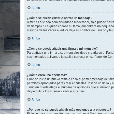
Arriba
¿Cómo se puede editar o borrar un mensaje?
A menos que sea administrador o moderador, solo puede borrar
de tiempo). Si alguien editase su tema, encontrará un pequeño 
mayoría de las veces el editor deja su nombre de usuario y l
Arriba
¿Cómo se puede añadir una firma a mi mensaje?
Para añadir una firma a sus mensajes debe crearla en el Panel
sus mensajes activando la casilla correcta en su Panel de Con
Arriba
¿Cómo creo una encuesta?
Cuando inicia un nuevo tema o edita el primer mensaje del mism
permisos apropiados para crear encuestas. Inserte un título y
También puede elegir el número de opciones que el usuario puede
de permitir a lo usuarios cambiar su votos.
Arriba
¿Por qué no se puede añadir más opciones a la encuesta?
El límite para opciones de una encuesta está fijado por la adm