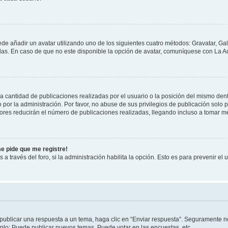
ede añadir un avatar utilizando uno de los siguientes cuatro métodos: Gravatar, Ga
s. En caso de que no este disponible la opción de avatar, comuníquese con La Ad
cantidad de publicaciones realizadas por el usuario o la posición del mismo dentr
r la administración. Por favor, no abuse de sus privilegios de publicación solo p
ores reducirán el número de publicaciones realizadas, llegando incluso a tomar me
me pide que me registre!
 a través del foro, si la administración habilita la opción. Esto es para prevenir e
publicar una respuesta a un tema, haga clic en “Enviar respuesta”. Seguramente ne
mplo: Puede publicar nuevos temas, Puede votar en las encuestas, etc.