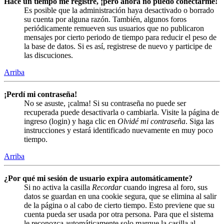
Hace un tiempo me registré, ¡pero ahora no puedo conectarme!
Es posible que la administración haya desactivado o borrado
su cuenta por alguna razón. También, algunos foros
periódicamente remueven sus usuarios que no publicaron
mensajes por cierto periodo de tiempo para reducir el peso de
la base de datos. Si es así, registrese de nuevo y participe de
las discuciones.
Arriba
¡Perdí mi contraseña!
No se asuste, ¡calma! Si su contraseña no puede ser
recuperada puede desactivarla o cambiarla. Visite la página de
ingreso (login) y haga clic en
Olvidé mi contraseña
. Siga las
instrucciones y estará identificado nuevamente en muy poco
tiempo.
Arriba
¿Por qué mi sesión de usuario expira automáticamente?
Si no activa la casilla
Recordar
cuando ingresa al foro, sus
datos se guardan en una cookie segura, que se elimina al salir
de la página o al cabo de cierto tiempo. Esto previene que su
cuenta pueda ser usada por otra persona. Para que el sistema
le reconozca automáticamente solo marque la casilla al