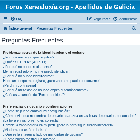
Foros Xenealoxía.org - Apellidos de Galicia
FAQ
Registrarse
Identificarse
B
Índice general
Preguntas Frecuentes
u
Preguntas Frecuentes
s
c
Problemas acerca de la identificación y el registro
¿Por qué me tengo que registrar?
a
¿Qué es COPPA? (APPCO)
r
¿Por qué no puedo registrarme?
Me he registrado ¡y no me puedo identificar!
¿Por qué no puedo identificarme?
Hace un tiempo me registré, ¡pero ahora no puedo conectarme!
¡Perdí mi contraseña!
¿Por qué mi sesión de usuario expira automáticamente?
¿Cuál es la función de “Borrar cookies”?
Preferencias de usuario y configuraciones
¿Cómo se puede cambiar mi configuración?
¿Cómo evito que mi nombre de usuario aparezca en las listas de usuarios conectados?
¡La hora en los foros no es correcta!
Cambié la zona horaria en mi perfil, ¡pero la hora sigue siendo incorrecto!
¡Mi idioma no está en la lista!
¿Qué es la imagen al lado de mi nombre de usuario?
¿Cómo puedo mostrar un avatar?