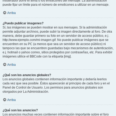
moderador borre el tema o los emoticones del mensaje. La administración
puede fijar un límite para el número de emoticones a utilizar en un mensaje.
Arriba
¿Puedo publicar imagenes?
Sí, las imágenes se pueden mostrar en sus mensajes. Si la administración
permite adjuntar archivos, puede subir la imagen directamente al foro. De otra
manera, debe guardar primero su foto en un servidor de acceso público, e.j.
http://www.ejemplo.com/mi-imagen.gif. No puede publicar imágenes que se
encuentren en su PC (a menos que sea un servidor de acceso público) ni
tampoco las que se encuentren guardadas bajo mecanismos de autenticación,
e.j. hotmail o yahoo correo, sitios protegidos por contraseñas, etc. Para exhibir
imágenes utilice el BBCode con la etiqueta [img].
Arriba
¿Qué son los anuncios globales?
Los anuncios globales contienen información importante y debería leerlos
cada vez que sea posible. Éstos aparecerán al principio de cada foro y en el
Panel de Control de Usuario. Los permisos para anuncios globales son
otorgados por La Administración.
Arriba
¿Qué son los anuncios?
Los anuncios muchas veces contienen información importante sobre el foro