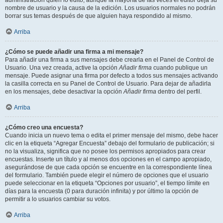
administración quién lo editó, aunque la mayoría de las veces el editor deja su
nombre de usuario y la causa de la edición. Los usuarios normales no podrán
borrar sus temas después de que alguien haya respondido al mismo.
Arriba
¿Cómo se puede añadir una firma a mi mensaje?
Para añadir una firma a sus mensajes debe crearla en el Panel de Control de
Usuario. Una vez creada, active la opción
Añadir firma
cuando publique un
mensaje. Puede asignar una firma por defecto a todos sus mensajes activando
la casilla correcta en su Panel de Control de Usuario. Para dejar de añadirla
en los mensajes, debe desactivar la opción
Añadir firma
dentro del perfil.
Arriba
¿Cómo creo una encuesta?
Cuando inicia un nuevo tema o edita el primer mensaje del mismo, debe hacer
clic en la etiqueta “Agregar Encuesta” debajo del formulario de publicación; si
no la visualiza, significa que no posee los permisos apropiados para crear
encuestas. Inserte un título y al menos dos opciones en el campo apropiado,
asegurándose de que cada opción se encuentre en la correspondiente línea
del formulario. También puede elegir el número de opciones que el usuario
puede seleccionar en la etiqueta “Opciones por usuario”, el tiempo límite en
días para la encuesta (0 para duración infinita) y por último la opción de
permitir a lo usuarios cambiar su votos.
Arriba