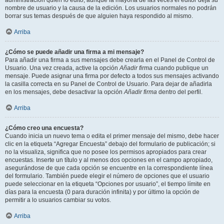
administración quién lo editó, aunque la mayoría de las veces el editor deja su
nombre de usuario y la causa de la edición. Los usuarios normales no podrán
borrar sus temas después de que alguien haya respondido al mismo.
Arriba
¿Cómo se puede añadir una firma a mi mensaje?
Para añadir una firma a sus mensajes debe crearla en el Panel de Control de
Usuario. Una vez creada, active la opción
Añadir firma
cuando publique un
mensaje. Puede asignar una firma por defecto a todos sus mensajes activando
la casilla correcta en su Panel de Control de Usuario. Para dejar de añadirla
en los mensajes, debe desactivar la opción
Añadir firma
dentro del perfil.
Arriba
¿Cómo creo una encuesta?
Cuando inicia un nuevo tema o edita el primer mensaje del mismo, debe hacer
clic en la etiqueta “Agregar Encuesta” debajo del formulario de publicación; si
no la visualiza, significa que no posee los permisos apropiados para crear
encuestas. Inserte un título y al menos dos opciones en el campo apropiado,
asegurándose de que cada opción se encuentre en la correspondiente línea
del formulario. También puede elegir el número de opciones que el usuario
puede seleccionar en la etiqueta “Opciones por usuario”, el tiempo límite en
días para la encuesta (0 para duración infinita) y por último la opción de
permitir a lo usuarios cambiar su votos.
Arriba