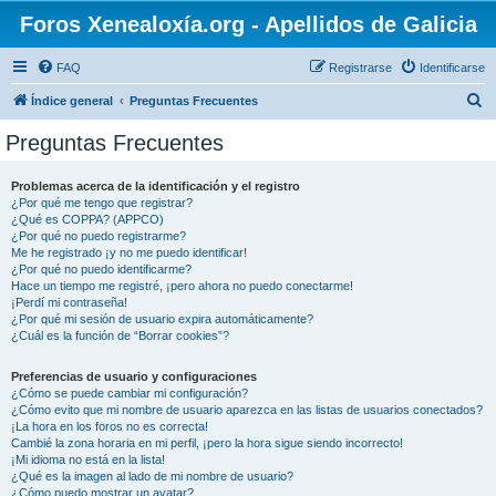
Foros Xenealoxía.org - Apellidos de Galicia
FAQ
Registrarse
Identificarse
B
Índice general
Preguntas Frecuentes
u
Preguntas Frecuentes
s
c
Problemas acerca de la identificación y el registro
¿Por qué me tengo que registrar?
a
¿Qué es COPPA? (APPCO)
r
¿Por qué no puedo registrarme?
Me he registrado ¡y no me puedo identificar!
¿Por qué no puedo identificarme?
Hace un tiempo me registré, ¡pero ahora no puedo conectarme!
¡Perdí mi contraseña!
¿Por qué mi sesión de usuario expira automáticamente?
¿Cuál es la función de “Borrar cookies”?
Preferencias de usuario y configuraciones
¿Cómo se puede cambiar mi configuración?
¿Cómo evito que mi nombre de usuario aparezca en las listas de usuarios conectados?
¡La hora en los foros no es correcta!
Cambié la zona horaria en mi perfil, ¡pero la hora sigue siendo incorrecto!
¡Mi idioma no está en la lista!
¿Qué es la imagen al lado de mi nombre de usuario?
¿Cómo puedo mostrar un avatar?