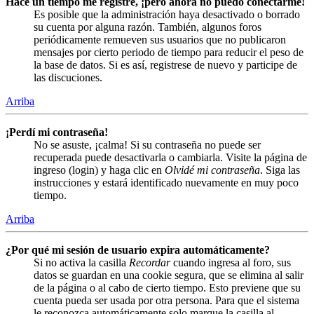
Hace un tiempo me registré, ¡pero ahora no puedo conectarme!
Es posible que la administración haya desactivado o borrado
su cuenta por alguna razón. También, algunos foros
periódicamente remueven sus usuarios que no publicaron
mensajes por cierto periodo de tiempo para reducir el peso de
la base de datos. Si es así, registrese de nuevo y participe de
las discuciones.
Arriba
¡Perdí mi contraseña!
No se asuste, ¡calma! Si su contraseña no puede ser
recuperada puede desactivarla o cambiarla. Visite la página de
ingreso (login) y haga clic en
Olvidé mi contraseña
. Siga las
instrucciones y estará identificado nuevamente en muy poco
tiempo.
Arriba
¿Por qué mi sesión de usuario expira automáticamente?
Si no activa la casilla
Recordar
cuando ingresa al foro, sus
datos se guardan en una cookie segura, que se elimina al salir
de la página o al cabo de cierto tiempo. Esto previene que su
cuenta pueda ser usada por otra persona. Para que el sistema
le reconozca automáticamente solo marque la casilla al