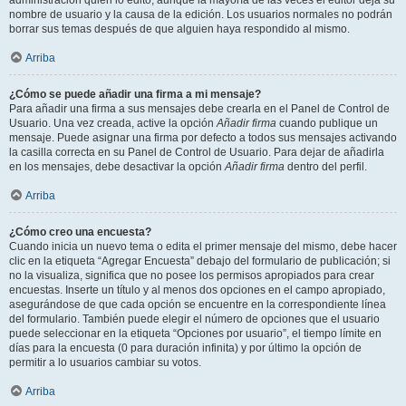
administración quién lo editó, aunque la mayoría de las veces el editor deja su
nombre de usuario y la causa de la edición. Los usuarios normales no podrán
borrar sus temas después de que alguien haya respondido al mismo.
Arriba
¿Cómo se puede añadir una firma a mi mensaje?
Para añadir una firma a sus mensajes debe crearla en el Panel de Control de
Usuario. Una vez creada, active la opción
Añadir firma
cuando publique un
mensaje. Puede asignar una firma por defecto a todos sus mensajes activando
la casilla correcta en su Panel de Control de Usuario. Para dejar de añadirla
en los mensajes, debe desactivar la opción
Añadir firma
dentro del perfil.
Arriba
¿Cómo creo una encuesta?
Cuando inicia un nuevo tema o edita el primer mensaje del mismo, debe hacer
clic en la etiqueta “Agregar Encuesta” debajo del formulario de publicación; si
no la visualiza, significa que no posee los permisos apropiados para crear
encuestas. Inserte un título y al menos dos opciones en el campo apropiado,
asegurándose de que cada opción se encuentre en la correspondiente línea
del formulario. También puede elegir el número de opciones que el usuario
puede seleccionar en la etiqueta “Opciones por usuario”, el tiempo límite en
días para la encuesta (0 para duración infinita) y por último la opción de
permitir a lo usuarios cambiar su votos.
Arriba