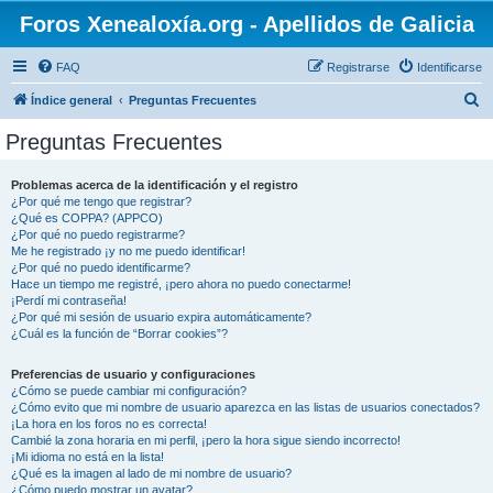
Foros Xenealoxía.org - Apellidos de Galicia
FAQ
Registrarse
Identificarse
B
Índice general
Preguntas Frecuentes
u
Preguntas Frecuentes
s
c
Problemas acerca de la identificación y el registro
¿Por qué me tengo que registrar?
a
¿Qué es COPPA? (APPCO)
r
¿Por qué no puedo registrarme?
Me he registrado ¡y no me puedo identificar!
¿Por qué no puedo identificarme?
Hace un tiempo me registré, ¡pero ahora no puedo conectarme!
¡Perdí mi contraseña!
¿Por qué mi sesión de usuario expira automáticamente?
¿Cuál es la función de “Borrar cookies”?
Preferencias de usuario y configuraciones
¿Cómo se puede cambiar mi configuración?
¿Cómo evito que mi nombre de usuario aparezca en las listas de usuarios conectados?
¡La hora en los foros no es correcta!
Cambié la zona horaria en mi perfil, ¡pero la hora sigue siendo incorrecto!
¡Mi idioma no está en la lista!
¿Qué es la imagen al lado de mi nombre de usuario?
¿Cómo puedo mostrar un avatar?