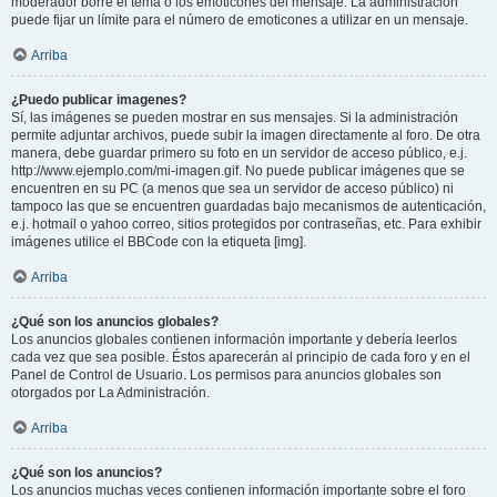
moderador borre el tema o los emoticones del mensaje. La administración
puede fijar un límite para el número de emoticones a utilizar en un mensaje.
Arriba
¿Puedo publicar imagenes?
Sí, las imágenes se pueden mostrar en sus mensajes. Si la administración
permite adjuntar archivos, puede subir la imagen directamente al foro. De otra
manera, debe guardar primero su foto en un servidor de acceso público, e.j.
http://www.ejemplo.com/mi-imagen.gif. No puede publicar imágenes que se
encuentren en su PC (a menos que sea un servidor de acceso público) ni
tampoco las que se encuentren guardadas bajo mecanismos de autenticación,
e.j. hotmail o yahoo correo, sitios protegidos por contraseñas, etc. Para exhibir
imágenes utilice el BBCode con la etiqueta [img].
Arriba
¿Qué son los anuncios globales?
Los anuncios globales contienen información importante y debería leerlos
cada vez que sea posible. Éstos aparecerán al principio de cada foro y en el
Panel de Control de Usuario. Los permisos para anuncios globales son
otorgados por La Administración.
Arriba
¿Qué son los anuncios?
Los anuncios muchas veces contienen información importante sobre el foro