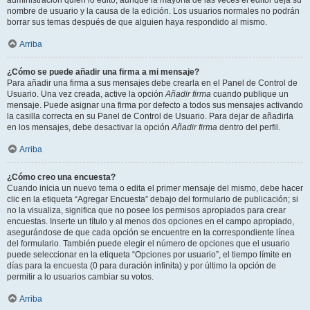
administración quién lo editó, aunque la mayoría de las veces el editor deja su
nombre de usuario y la causa de la edición. Los usuarios normales no podrán
borrar sus temas después de que alguien haya respondido al mismo.
Arriba
¿Cómo se puede añadir una firma a mi mensaje?
Para añadir una firma a sus mensajes debe crearla en el Panel de Control de
Usuario. Una vez creada, active la opción
Añadir firma
cuando publique un
mensaje. Puede asignar una firma por defecto a todos sus mensajes activando
la casilla correcta en su Panel de Control de Usuario. Para dejar de añadirla
en los mensajes, debe desactivar la opción
Añadir firma
dentro del perfil.
Arriba
¿Cómo creo una encuesta?
Cuando inicia un nuevo tema o edita el primer mensaje del mismo, debe hacer
clic en la etiqueta “Agregar Encuesta” debajo del formulario de publicación; si
no la visualiza, significa que no posee los permisos apropiados para crear
encuestas. Inserte un título y al menos dos opciones en el campo apropiado,
asegurándose de que cada opción se encuentre en la correspondiente línea
del formulario. También puede elegir el número de opciones que el usuario
puede seleccionar en la etiqueta “Opciones por usuario”, el tiempo límite en
días para la encuesta (0 para duración infinita) y por último la opción de
permitir a lo usuarios cambiar su votos.
Arriba