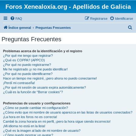
Foros Xenealoxía.org - Apellidos de Galicia
FAQ
Registrarse
Identificarse
B
Índice general
Preguntas Frecuentes
u
Preguntas Frecuentes
s
c
Problemas acerca de la identificación y el registro
¿Por qué me tengo que registrar?
a
¿Qué es COPPA? (APPCO)
r
¿Por qué no puedo registrarme?
Me he registrado ¡y no me puedo identificar!
¿Por qué no puedo identificarme?
Hace un tiempo me registré, ¡pero ahora no puedo conectarme!
¡Perdí mi contraseña!
¿Por qué mi sesión de usuario expira automáticamente?
¿Cuál es la función de “Borrar cookies”?
Preferencias de usuario y configuraciones
¿Cómo se puede cambiar mi configuración?
¿Cómo evito que mi nombre de usuario aparezca en las listas de usuarios conectados?
¡La hora en los foros no es correcta!
Cambié la zona horaria en mi perfil, ¡pero la hora sigue siendo incorrecto!
¡Mi idioma no está en la lista!
¿Qué es la imagen al lado de mi nombre de usuario?
¿Cómo puedo mostrar un avatar?