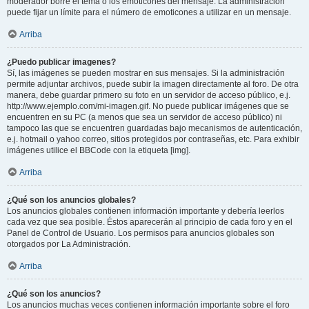
moderador borre el tema o los emoticones del mensaje. La administración
puede fijar un límite para el número de emoticones a utilizar en un mensaje.
Arriba
¿Puedo publicar imagenes?
Sí, las imágenes se pueden mostrar en sus mensajes. Si la administración
permite adjuntar archivos, puede subir la imagen directamente al foro. De otra
manera, debe guardar primero su foto en un servidor de acceso público, e.j.
http://www.ejemplo.com/mi-imagen.gif. No puede publicar imágenes que se
encuentren en su PC (a menos que sea un servidor de acceso público) ni
tampoco las que se encuentren guardadas bajo mecanismos de autenticación,
e.j. hotmail o yahoo correo, sitios protegidos por contraseñas, etc. Para exhibir
imágenes utilice el BBCode con la etiqueta [img].
Arriba
¿Qué son los anuncios globales?
Los anuncios globales contienen información importante y debería leerlos
cada vez que sea posible. Éstos aparecerán al principio de cada foro y en el
Panel de Control de Usuario. Los permisos para anuncios globales son
otorgados por La Administración.
Arriba
¿Qué son los anuncios?
Los anuncios muchas veces contienen información importante sobre el foro