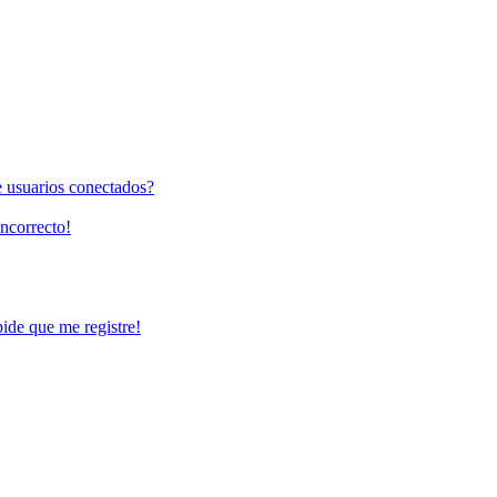
e usuarios conectados?
incorrecto!
pide que me registre!