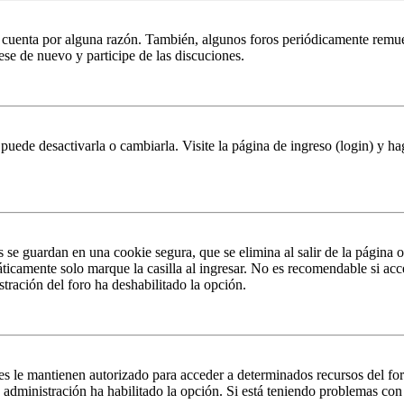
u cuenta por alguna razón. También, algunos foros periódicamente remu
rese de nuevo y participe de las discuciones.
puede desactivarla o cambiarla. Visite la página de ingreso (login) y ha
s se guardan en una cookie segura, que se elimina al salir de la página 
ticamente solo marque la casilla al ingresar. No es recomendable si acc
istración del foro ha deshabilitado la opción.
es le mantienen autorizado para acceder a determinados recursos del fo
la administración ha habilitado la opción. Si está teniendo problemas con