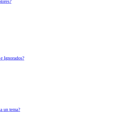
lores?
 e Ignorados?
 a un tema?