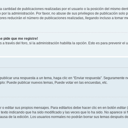
cantidad de publicaciones realizadas por el usuario o la posición del mismo dentr
r la administración. Por favor, no abuse de sus privilegios de publicación solo p
ores reducirán el número de publicaciones realizadas, llegando incluso a tomar me
me pide que me registre!
 a través del foro, si la administración habilita la opción. Esto es para prevenir e
publicar una respuesta a un tema, haga clic en “Enviar respuesta”. Seguramente ne
mplo: Puede publicar nuevos temas, Puede votar en las encuestas, etc.
 o editar sus propios mensajes. Para editarlos debe hacer clic en en botón
editar
(
texto indicando que ha sido modificado y las veces que lo ha sido. No aparece si 
a causa de la edición. Los usuarios normales no podrán borrar sus temas después 