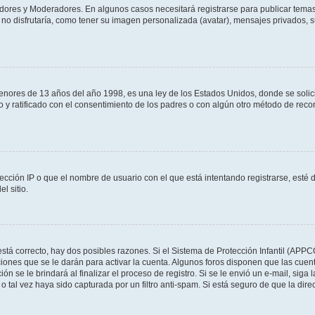
adores y Moderadores. En algunos casos necesitará registrarse para publicar temas
no disfrutaría, como tener su imagen personalizada (avatar), mensajes privados, s
res de 13 años del año 1998, es una ley de los Estados Unidos, donde se solicita 
to y ratificado con el consentimiento de los padres o con algún otro método de rec
ección IP o que el nombre de usuario con el que está intentando registrarse, esté 
l sitio.
stá correcto, hay dos posibles razones. Si el Sistema de Protección Infantil (APPC
iones que se le darán para activar la cuenta. Algunos foros disponen que las cuen
ón se le brindará al finalizar el proceso de registro. Si se le envió un e-mail, siga
o tal vez haya sido capturada por un filtro anti-spam. Si está seguro de que la di