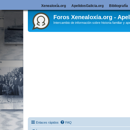
Xenealoxía.org
ApelidosGalicia.org
Bibliografía
Foros Xenealoxía.org - Apel
Intercambio de información sobre historia familiar y ape
Enlaces rápidos
FAQ