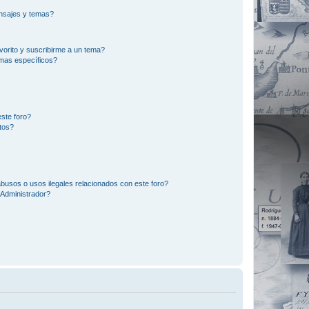
nsajes y temas?
vorito y suscribirme a un tema?
emas específicos?
ste foro?
tos?
busos o usos ilegales relacionados con este foro?
Administrador?