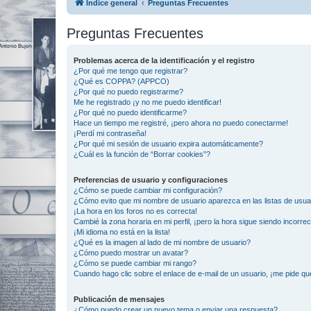
Índice general
Preguntas Frecuentes
Preguntas Frecuentes
Problemas acerca de la identificación y el registro
¿Por qué me tengo que registrar?
¿Qué es COPPA? (APPCO)
¿Por qué no puedo registrarme?
Me he registrado ¡y no me puedo identificar!
¿Por qué no puedo identificarme?
Hace un tiempo me registré, ¡pero ahora no puedo conectarme!
¡Perdí mi contraseña!
¿Por qué mi sesión de usuario expira automáticamente?
¿Cuál es la función de “Borrar cookies”?
Preferencias de usuario y configuraciones
¿Cómo se puede cambiar mi configuración?
¿Cómo evito que mi nombre de usuario aparezca en las listas de usu
¡La hora en los foros no es correcta!
Cambié la zona horaria en mi perfil, ¡pero la hora sigue siendo incorrec
¡Mi idioma no está en la lista!
¿Qué es la imagen al lado de mi nombre de usuario?
¿Cómo puedo mostrar un avatar?
¿Cómo se puede cambiar mi rango?
Cuando hago clic sobre el enlace de e-mail de un usuario, ¡me pide qu
Publicación de mensajes
¿Cómo puedo crear un nuevo tema o enviar una respuesta?