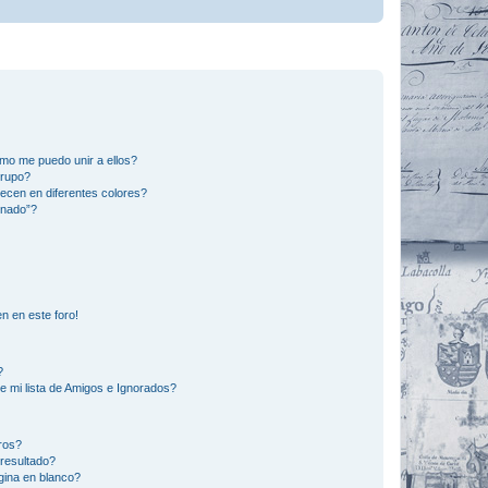
mo me puedo unir a ellos?
Grupo?
ecen en diferentes colores?
inado”?
n en este foro!
?
e mi lista de Amigos e Ignorados?
ros?
resultado?
ina en blanco?