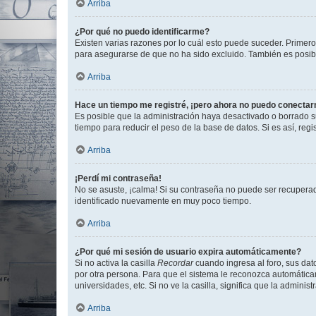
Arriba
¿Por qué no puedo identificarme?
Existen varias razones por lo cuál esto puede suceder. Primer
para asegurarse de que no ha sido excluido. También es posible
Arriba
Hace un tiempo me registré, ¡pero ahora no puedo conecta
Es posible que la administración haya desactivado o borrado 
tiempo para reducir el peso de la base de datos. Si es así, regi
Arriba
¡Perdí mi contraseña!
No se asuste, ¡calma! Si su contraseña no puede ser recuperada
identificado nuevamente en muy poco tiempo.
Arriba
¿Por qué mi sesión de usuario expira automáticamente?
Si no activa la casilla
Recordar
cuando ingresa al foro, sus dat
por otra persona. Para que el sistema le reconozca automáticam
universidades, etc. Si no ve la casilla, significa que la adminis
Arriba