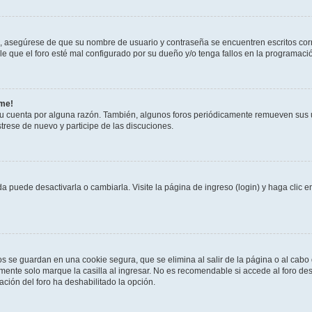
o, asegúrese de que su nombre de usuario y contraseña se encuentren escritos co
 que el foro esté mal configurado por su dueño y/o tenga fallos en la programació
rme!
su cuenta por alguna razón. También, algunos foros periódicamente remueven sus 
strese de nuevo y participe de las discuciones.
 puede desactivarla o cambiarla. Visite la página de ingreso (login) y haga clic 
os se guardan en una cookie segura, que se elimina al salir de la página o al cab
ente solo marque la casilla al ingresar. No es recomendable si accede al foro des
tración del foro ha deshabilitado la opción.