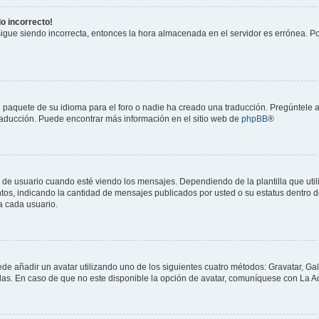
do incorrecto!
 sigue siendo incorrecta, entonces la hora almacenada en el servidor es errónea. P
 paquete de su idioma para el foro o nadie ha creado una traducción. Pregúntele a
 traducción. Puede encontrar más información en el sitio web de
phpBB
®
suario cuando esté viendo los mensajes. Dependiendo de la plantilla que utilice
ntos, indicando la cantidad de mensajes publicados por usted o su estatus dentro
a cada usuario.
ede añadir un avatar utilizando uno de los siguientes cuatro métodos: Gravatar, Ga
s. En caso de que no este disponible la opción de avatar, comuníquese con La Ad