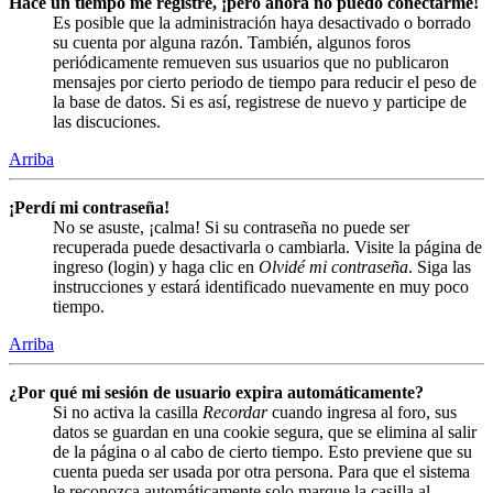
Hace un tiempo me registré, ¡pero ahora no puedo conectarme!
Es posible que la administración haya desactivado o borrado
su cuenta por alguna razón. También, algunos foros
periódicamente remueven sus usuarios que no publicaron
mensajes por cierto periodo de tiempo para reducir el peso de
la base de datos. Si es así, registrese de nuevo y participe de
las discuciones.
Arriba
¡Perdí mi contraseña!
No se asuste, ¡calma! Si su contraseña no puede ser
recuperada puede desactivarla o cambiarla. Visite la página de
ingreso (login) y haga clic en
Olvidé mi contraseña
. Siga las
instrucciones y estará identificado nuevamente en muy poco
tiempo.
Arriba
¿Por qué mi sesión de usuario expira automáticamente?
Si no activa la casilla
Recordar
cuando ingresa al foro, sus
datos se guardan en una cookie segura, que se elimina al salir
de la página o al cabo de cierto tiempo. Esto previene que su
cuenta pueda ser usada por otra persona. Para que el sistema
le reconozca automáticamente solo marque la casilla al