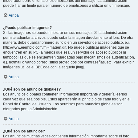
moderador borre el tema o los emoticones del mensaje. La administración
puede fijar un límite para el número de emoticones a utilizar en un mensaje.
Arriba
¿Puedo publicar imagenes?
Sí, las imágenes se pueden mostrar en sus mensajes. Si la administración
permite adjuntar archivos, puede subir la imagen directamente al foro. De otra
manera, debe guardar primero su foto en un servidor de acceso público, e.j.
http://www.ejemplo.com/mi-imagen.gif. No puede publicar imágenes que se
encuentren en su PC (a menos que sea un servidor de acceso público) ni
tampoco las que se encuentren guardadas bajo mecanismos de autenticación,
e.j. hotmail o yahoo correo, sitios protegidos por contraseñas, etc. Para exhibir
imágenes utilice el BBCode con la etiqueta [img].
Arriba
¿Qué son los anuncios globales?
Los anuncios globales contienen información importante y debería leerlos
cada vez que sea posible. Éstos aparecerán al principio de cada foro y en el
Panel de Control de Usuario. Los permisos para anuncios globales son
otorgados por La Administración.
Arriba
¿Qué son los anuncios?
Los anuncios muchas veces contienen información importante sobre el foro