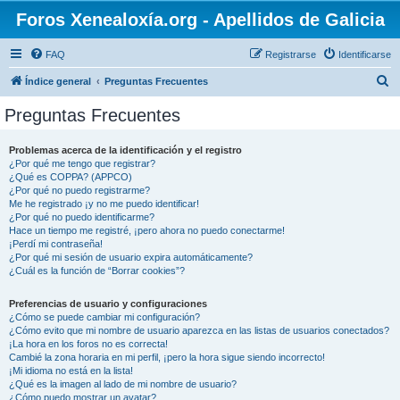
Foros Xenealoxía.org - Apellidos de Galicia
FAQ
Registrarse
Identificarse
B
Índice general
Preguntas Frecuentes
u
Preguntas Frecuentes
s
c
Problemas acerca de la identificación y el registro
¿Por qué me tengo que registrar?
a
¿Qué es COPPA? (APPCO)
r
¿Por qué no puedo registrarme?
Me he registrado ¡y no me puedo identificar!
¿Por qué no puedo identificarme?
Hace un tiempo me registré, ¡pero ahora no puedo conectarme!
¡Perdí mi contraseña!
¿Por qué mi sesión de usuario expira automáticamente?
¿Cuál es la función de “Borrar cookies”?
Preferencias de usuario y configuraciones
¿Cómo se puede cambiar mi configuración?
¿Cómo evito que mi nombre de usuario aparezca en las listas de usuarios conectados?
¡La hora en los foros no es correcta!
Cambié la zona horaria en mi perfil, ¡pero la hora sigue siendo incorrecto!
¡Mi idioma no está en la lista!
¿Qué es la imagen al lado de mi nombre de usuario?
¿Cómo puedo mostrar un avatar?