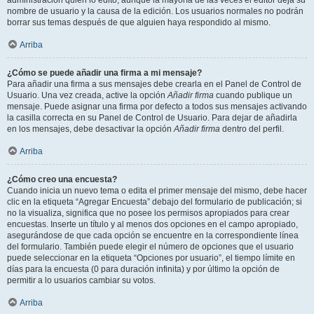
administración quién lo editó, aunque la mayoría de las veces el editor deja su
nombre de usuario y la causa de la edición. Los usuarios normales no podrán
borrar sus temas después de que alguien haya respondido al mismo.
Arriba
¿Cómo se puede añadir una firma a mi mensaje?
Para añadir una firma a sus mensajes debe crearla en el Panel de Control de
Usuario. Una vez creada, active la opción
Añadir firma
cuando publique un
mensaje. Puede asignar una firma por defecto a todos sus mensajes activando
la casilla correcta en su Panel de Control de Usuario. Para dejar de añadirla
en los mensajes, debe desactivar la opción
Añadir firma
dentro del perfil.
Arriba
¿Cómo creo una encuesta?
Cuando inicia un nuevo tema o edita el primer mensaje del mismo, debe hacer
clic en la etiqueta “Agregar Encuesta” debajo del formulario de publicación; si
no la visualiza, significa que no posee los permisos apropiados para crear
encuestas. Inserte un título y al menos dos opciones en el campo apropiado,
asegurándose de que cada opción se encuentre en la correspondiente línea
del formulario. También puede elegir el número de opciones que el usuario
puede seleccionar en la etiqueta “Opciones por usuario”, el tiempo límite en
días para la encuesta (0 para duración infinita) y por último la opción de
permitir a lo usuarios cambiar su votos.
Arriba