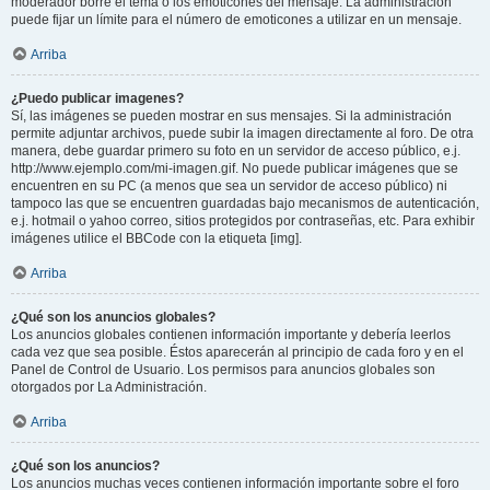
moderador borre el tema o los emoticones del mensaje. La administración
puede fijar un límite para el número de emoticones a utilizar en un mensaje.
Arriba
¿Puedo publicar imagenes?
Sí, las imágenes se pueden mostrar en sus mensajes. Si la administración
permite adjuntar archivos, puede subir la imagen directamente al foro. De otra
manera, debe guardar primero su foto en un servidor de acceso público, e.j.
http://www.ejemplo.com/mi-imagen.gif. No puede publicar imágenes que se
encuentren en su PC (a menos que sea un servidor de acceso público) ni
tampoco las que se encuentren guardadas bajo mecanismos de autenticación,
e.j. hotmail o yahoo correo, sitios protegidos por contraseñas, etc. Para exhibir
imágenes utilice el BBCode con la etiqueta [img].
Arriba
¿Qué son los anuncios globales?
Los anuncios globales contienen información importante y debería leerlos
cada vez que sea posible. Éstos aparecerán al principio de cada foro y en el
Panel de Control de Usuario. Los permisos para anuncios globales son
otorgados por La Administración.
Arriba
¿Qué son los anuncios?
Los anuncios muchas veces contienen información importante sobre el foro