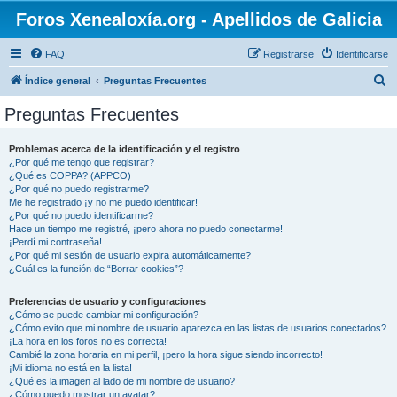
Foros Xenealoxía.org - Apellidos de Galicia
FAQ
Registrarse
Identificarse
B
Índice general
Preguntas Frecuentes
u
Preguntas Frecuentes
s
c
Problemas acerca de la identificación y el registro
¿Por qué me tengo que registrar?
a
¿Qué es COPPA? (APPCO)
r
¿Por qué no puedo registrarme?
Me he registrado ¡y no me puedo identificar!
¿Por qué no puedo identificarme?
Hace un tiempo me registré, ¡pero ahora no puedo conectarme!
¡Perdí mi contraseña!
¿Por qué mi sesión de usuario expira automáticamente?
¿Cuál es la función de “Borrar cookies”?
Preferencias de usuario y configuraciones
¿Cómo se puede cambiar mi configuración?
¿Cómo evito que mi nombre de usuario aparezca en las listas de usuarios conectados?
¡La hora en los foros no es correcta!
Cambié la zona horaria en mi perfil, ¡pero la hora sigue siendo incorrecto!
¡Mi idioma no está en la lista!
¿Qué es la imagen al lado de mi nombre de usuario?
¿Cómo puedo mostrar un avatar?