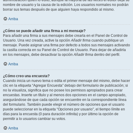
administración quién lo editó, aunque la mayoría de las veces el editor deja su
nombre de usuario y la causa de la edición. Los usuarios normales no podrán
borrar sus temas después de que alguien haya respondido al mismo.
Arriba
¿Cómo se puede añadir una firma a mi mensaje?
Para añadir una firma a sus mensajes debe crearla en el Panel de Control de
Usuario. Una vez creada, active la opción
Añadir firma
cuando publique un
mensaje. Puede asignar una firma por defecto a todos sus mensajes activando
la casilla correcta en su Panel de Control de Usuario. Para dejar de añadirla
en los mensajes, debe desactivar la opción
Añadir firma
dentro del perfil.
Arriba
¿Cómo creo una encuesta?
Cuando inicia un nuevo tema o edita el primer mensaje del mismo, debe hacer
clic en la etiqueta “Agregar Encuesta” debajo del formulario de publicación; si
no la visualiza, significa que no posee los permisos apropiados para crear
encuestas. Inserte un título y al menos dos opciones en el campo apropiado,
asegurándose de que cada opción se encuentre en la correspondiente línea
del formulario. También puede elegir el número de opciones que el usuario
puede seleccionar en la etiqueta “Opciones por usuario”, el tiempo límite en
días para la encuesta (0 para duración infinita) y por último la opción de
permitir a lo usuarios cambiar su votos.
Arriba