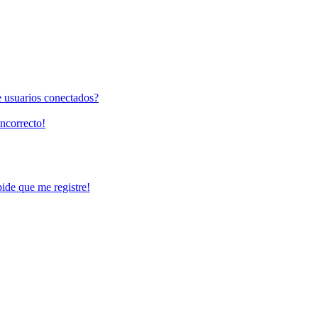
e usuarios conectados?
incorrecto!
pide que me registre!