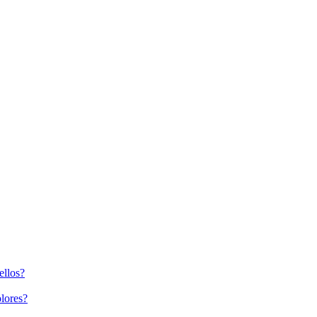
ellos?
lores?