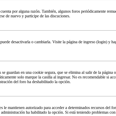
u cuenta por alguna razón. También, algunos foros periódicamente remu
rese de nuevo y participe de las discuciones.
puede desactivarla o cambiarla. Visite la página de ingreso (login) y ha
s se guardan en una cookie segura, que se elimina al salir de la página 
ticamente solo marque la casilla al ingresar. No es recomendable si acc
istración del foro ha deshabilitado la opción.
es le mantienen autorizado para acceder a determinados recursos del fo
la administración ha habilitado la opción. Si está teniendo problemas con