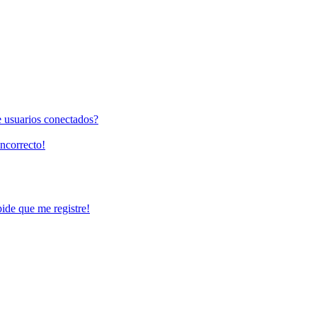
e usuarios conectados?
incorrecto!
pide que me registre!