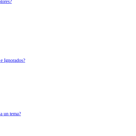
lores?
 e Ignorados?
 a un tema?