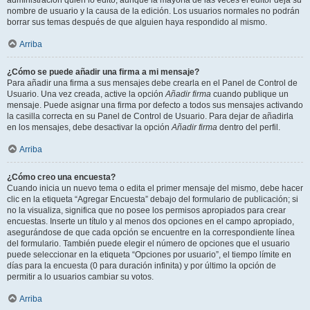
administración quién lo editó, aunque la mayoría de las veces el editor deja su
nombre de usuario y la causa de la edición. Los usuarios normales no podrán
borrar sus temas después de que alguien haya respondido al mismo.
Arriba
¿Cómo se puede añadir una firma a mi mensaje?
Para añadir una firma a sus mensajes debe crearla en el Panel de Control de
Usuario. Una vez creada, active la opción
Añadir firma
cuando publique un
mensaje. Puede asignar una firma por defecto a todos sus mensajes activando
la casilla correcta en su Panel de Control de Usuario. Para dejar de añadirla
en los mensajes, debe desactivar la opción
Añadir firma
dentro del perfil.
Arriba
¿Cómo creo una encuesta?
Cuando inicia un nuevo tema o edita el primer mensaje del mismo, debe hacer
clic en la etiqueta “Agregar Encuesta” debajo del formulario de publicación; si
no la visualiza, significa que no posee los permisos apropiados para crear
encuestas. Inserte un título y al menos dos opciones en el campo apropiado,
asegurándose de que cada opción se encuentre en la correspondiente línea
del formulario. También puede elegir el número de opciones que el usuario
puede seleccionar en la etiqueta “Opciones por usuario”, el tiempo límite en
días para la encuesta (0 para duración infinita) y por último la opción de
permitir a lo usuarios cambiar su votos.
Arriba