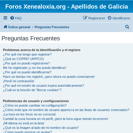
Foros Xenealoxía.org - Apellidos de Galicia
FAQ
Registrarse
Identificarse
B
Índice general
Preguntas Frecuentes
u
Preguntas Frecuentes
s
c
Problemas acerca de la identificación y el registro
¿Por qué me tengo que registrar?
a
¿Qué es COPPA? (APPCO)
r
¿Por qué no puedo registrarme?
Me he registrado ¡y no me puedo identificar!
¿Por qué no puedo identificarme?
Hace un tiempo me registré, ¡pero ahora no puedo conectarme!
¡Perdí mi contraseña!
¿Por qué mi sesión de usuario expira automáticamente?
¿Cuál es la función de “Borrar cookies”?
Preferencias de usuario y configuraciones
¿Cómo se puede cambiar mi configuración?
¿Cómo evito que mi nombre de usuario aparezca en las listas de usuarios conectados?
¡La hora en los foros no es correcta!
Cambié la zona horaria en mi perfil, ¡pero la hora sigue siendo incorrecto!
¡Mi idioma no está en la lista!
¿Qué es la imagen al lado de mi nombre de usuario?
¿Cómo puedo mostrar un avatar?