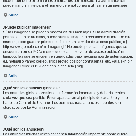
moderador borre el tema o los emoticones del mensaje. La administración
puede fijar un límite para el número de emoticones a utilizar en un mensaje.
Arriba
¿Puedo publicar imagenes?
Sí, las imágenes se pueden mostrar en sus mensajes. Si la administración
permite adjuntar archivos, puede subir la imagen directamente al foro. De otra
manera, debe guardar primero su foto en un servidor de acceso público, e.j.
http://www.ejemplo.com/mi-imagen.gif. No puede publicar imágenes que se
encuentren en su PC (a menos que sea un servidor de acceso público) ni
tampoco las que se encuentren guardadas bajo mecanismos de autenticación,
e.j. hotmail o yahoo correo, sitios protegidos por contraseñas, etc. Para exhibir
imágenes utilice el BBCode con la etiqueta [img].
Arriba
¿Qué son los anuncios globales?
Los anuncios globales contienen información importante y debería leerlos
cada vez que sea posible. Éstos aparecerán al principio de cada foro y en el
Panel de Control de Usuario. Los permisos para anuncios globales son
otorgados por La Administración.
Arriba
¿Qué son los anuncios?
Los anuncios muchas veces contienen información importante sobre el foro