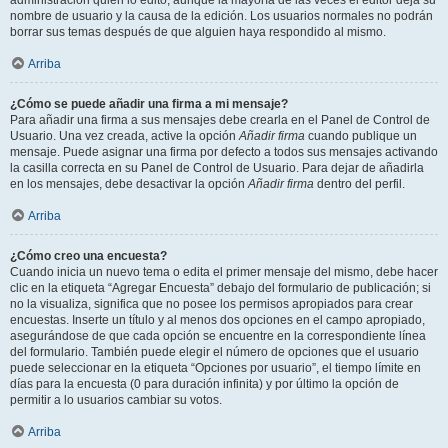
administración quién lo editó, aunque la mayoría de las veces el editor deja su
nombre de usuario y la causa de la edición. Los usuarios normales no podrán
borrar sus temas después de que alguien haya respondido al mismo.
Arriba
¿Cómo se puede añadir una firma a mi mensaje?
Para añadir una firma a sus mensajes debe crearla en el Panel de Control de
Usuario. Una vez creada, active la opción
Añadir firma
cuando publique un
mensaje. Puede asignar una firma por defecto a todos sus mensajes activando
la casilla correcta en su Panel de Control de Usuario. Para dejar de añadirla
en los mensajes, debe desactivar la opción
Añadir firma
dentro del perfil.
Arriba
¿Cómo creo una encuesta?
Cuando inicia un nuevo tema o edita el primer mensaje del mismo, debe hacer
clic en la etiqueta “Agregar Encuesta” debajo del formulario de publicación; si
no la visualiza, significa que no posee los permisos apropiados para crear
encuestas. Inserte un título y al menos dos opciones en el campo apropiado,
asegurándose de que cada opción se encuentre en la correspondiente línea
del formulario. También puede elegir el número de opciones que el usuario
puede seleccionar en la etiqueta “Opciones por usuario”, el tiempo límite en
días para la encuesta (0 para duración infinita) y por último la opción de
permitir a lo usuarios cambiar su votos.
Arriba