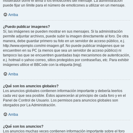
moderador borre el tema o los emoticones del mensaje. La administración
puede fijar un límite para el número de emoticones a utilizar en un mensaje.
Arriba
¿Puedo publicar imagenes?
Sí, las imágenes se pueden mostrar en sus mensajes. Si la administración
permite adjuntar archivos, puede subir la imagen directamente al foro. De otra
manera, debe guardar primero su foto en un servidor de acceso público, e.j.
http://www.ejemplo.com/mi-imagen.gif. No puede publicar imágenes que se
encuentren en su PC (a menos que sea un servidor de acceso público) ni
tampoco las que se encuentren guardadas bajo mecanismos de autenticación,
e.j. hotmail o yahoo correo, sitios protegidos por contraseñas, etc. Para exhibir
imágenes utilice el BBCode con la etiqueta [img].
Arriba
¿Qué son los anuncios globales?
Los anuncios globales contienen información importante y debería leerlos
cada vez que sea posible. Éstos aparecerán al principio de cada foro y en el
Panel de Control de Usuario. Los permisos para anuncios globales son
otorgados por La Administración.
Arriba
¿Qué son los anuncios?
Los anuncios muchas veces contienen información importante sobre el foro