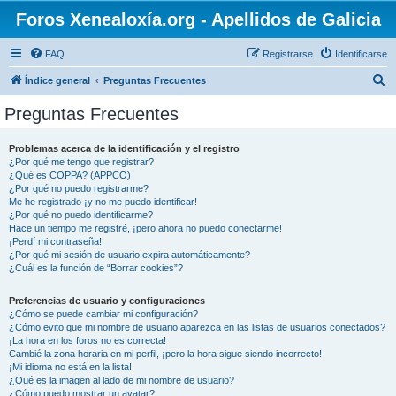
Foros Xenealoxía.org - Apellidos de Galicia
FAQ
Registrarse
Identificarse
B
Índice general
Preguntas Frecuentes
u
Preguntas Frecuentes
s
c
Problemas acerca de la identificación y el registro
¿Por qué me tengo que registrar?
a
¿Qué es COPPA? (APPCO)
r
¿Por qué no puedo registrarme?
Me he registrado ¡y no me puedo identificar!
¿Por qué no puedo identificarme?
Hace un tiempo me registré, ¡pero ahora no puedo conectarme!
¡Perdí mi contraseña!
¿Por qué mi sesión de usuario expira automáticamente?
¿Cuál es la función de “Borrar cookies”?
Preferencias de usuario y configuraciones
¿Cómo se puede cambiar mi configuración?
¿Cómo evito que mi nombre de usuario aparezca en las listas de usuarios conectados?
¡La hora en los foros no es correcta!
Cambié la zona horaria en mi perfil, ¡pero la hora sigue siendo incorrecto!
¡Mi idioma no está en la lista!
¿Qué es la imagen al lado de mi nombre de usuario?
¿Cómo puedo mostrar un avatar?