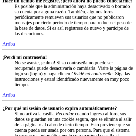
Hace un tiempo me registré, ¡pero ahora no puedo conectarme!
Es posible que la administración haya desactivado o borrado
su cuenta por alguna razón. También, algunos foros
periódicamente remueven sus usuarios que no publicaron
mensajes por cierto periodo de tiempo para reducir el peso de
la base de datos. Si es así, registrese de nuevo y participe de
las discuciones.
Arriba
¡Perdí mi contraseña!
No se asuste, ¡calma! Si su contraseña no puede ser
recuperada puede desactivarla o cambiarla. Visite la página de
ingreso (login) y haga clic en
Olvidé mi contraseña
. Siga las
instrucciones y estará identificado nuevamente en muy poco
tiempo.
Arriba
¿Por qué mi sesión de usuario expira automáticamente?
Si no activa la casilla
Recordar
cuando ingresa al foro, sus
datos se guardan en una cookie segura, que se elimina al salir
de la página o al cabo de cierto tiempo. Esto previene que su
cuenta pueda ser usada por otra persona. Para que el sistema
le reconozca automáticamente solo marque la casilla al