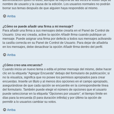
administración quién lo editó, aunque la mayoría de las veces el editor deja su
nombre de usuario y la causa de la edición. Los usuarios normales no podrán
borrar sus temas después de que alguien haya respondido al mismo.
Arriba
¿Cómo se puede añadir una firma a mi mensaje?
Para añadir una firma a sus mensajes debe crearla en el Panel de Control de
Usuario. Una vez creada, active la opción
Añadir firma
cuando publique un
mensaje. Puede asignar una firma por defecto a todos sus mensajes activando
la casilla correcta en su Panel de Control de Usuario. Para dejar de añadirla
en los mensajes, debe desactivar la opción
Añadir firma
dentro del perfil.
Arriba
¿Cómo creo una encuesta?
Cuando inicia un nuevo tema o edita el primer mensaje del mismo, debe hacer
clic en la etiqueta “Agregar Encuesta” debajo del formulario de publicación; si
no la visualiza, significa que no posee los permisos apropiados para crear
encuestas. Inserte un título y al menos dos opciones en el campo apropiado,
asegurándose de que cada opción se encuentre en la correspondiente línea
del formulario. También puede elegir el número de opciones que el usuario
puede seleccionar en la etiqueta “Opciones por usuario”, el tiempo límite en
días para la encuesta (0 para duración infinita) y por último la opción de
permitir a lo usuarios cambiar su votos.
Arriba