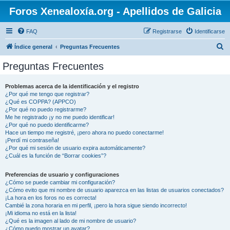
Foros Xenealoxía.org - Apellidos de Galicia
FAQ
Registrarse
Identificarse
B
Índice general
Preguntas Frecuentes
u
Preguntas Frecuentes
s
c
Problemas acerca de la identificación y el registro
¿Por qué me tengo que registrar?
a
¿Qué es COPPA? (APPCO)
r
¿Por qué no puedo registrarme?
Me he registrado ¡y no me puedo identificar!
¿Por qué no puedo identificarme?
Hace un tiempo me registré, ¡pero ahora no puedo conectarme!
¡Perdí mi contraseña!
¿Por qué mi sesión de usuario expira automáticamente?
¿Cuál es la función de “Borrar cookies”?
Preferencias de usuario y configuraciones
¿Cómo se puede cambiar mi configuración?
¿Cómo evito que mi nombre de usuario aparezca en las listas de usuarios conectados?
¡La hora en los foros no es correcta!
Cambié la zona horaria en mi perfil, ¡pero la hora sigue siendo incorrecto!
¡Mi idioma no está en la lista!
¿Qué es la imagen al lado de mi nombre de usuario?
¿Cómo puedo mostrar un avatar?