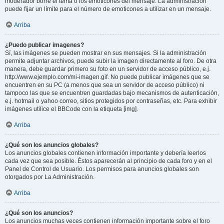
moderador borre el tema o los emoticones del mensaje. La administración
puede fijar un límite para el número de emoticones a utilizar en un mensaje.
Arriba
¿Puedo publicar imagenes?
Sí, las imágenes se pueden mostrar en sus mensajes. Si la administración
permite adjuntar archivos, puede subir la imagen directamente al foro. De otra
manera, debe guardar primero su foto en un servidor de acceso público, e.j.
http://www.ejemplo.com/mi-imagen.gif. No puede publicar imágenes que se
encuentren en su PC (a menos que sea un servidor de acceso público) ni
tampoco las que se encuentren guardadas bajo mecanismos de autenticación,
e.j. hotmail o yahoo correo, sitios protegidos por contraseñas, etc. Para exhibir
imágenes utilice el BBCode con la etiqueta [img].
Arriba
¿Qué son los anuncios globales?
Los anuncios globales contienen información importante y debería leerlos
cada vez que sea posible. Éstos aparecerán al principio de cada foro y en el
Panel de Control de Usuario. Los permisos para anuncios globales son
otorgados por La Administración.
Arriba
¿Qué son los anuncios?
Los anuncios muchas veces contienen información importante sobre el foro