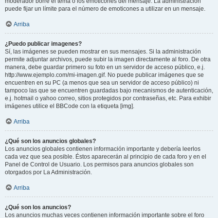
moderador borre el tema o los emoticones del mensaje. La administración
puede fijar un límite para el número de emoticones a utilizar en un mensaje.
Arriba
¿Puedo publicar imagenes?
Sí, las imágenes se pueden mostrar en sus mensajes. Si la administración
permite adjuntar archivos, puede subir la imagen directamente al foro. De otra
manera, debe guardar primero su foto en un servidor de acceso público, e.j.
http://www.ejemplo.com/mi-imagen.gif. No puede publicar imágenes que se
encuentren en su PC (a menos que sea un servidor de acceso público) ni
tampoco las que se encuentren guardadas bajo mecanismos de autenticación,
e.j. hotmail o yahoo correo, sitios protegidos por contraseñas, etc. Para exhibir
imágenes utilice el BBCode con la etiqueta [img].
Arriba
¿Qué son los anuncios globales?
Los anuncios globales contienen información importante y debería leerlos
cada vez que sea posible. Éstos aparecerán al principio de cada foro y en el
Panel de Control de Usuario. Los permisos para anuncios globales son
otorgados por La Administración.
Arriba
¿Qué son los anuncios?
Los anuncios muchas veces contienen información importante sobre el foro