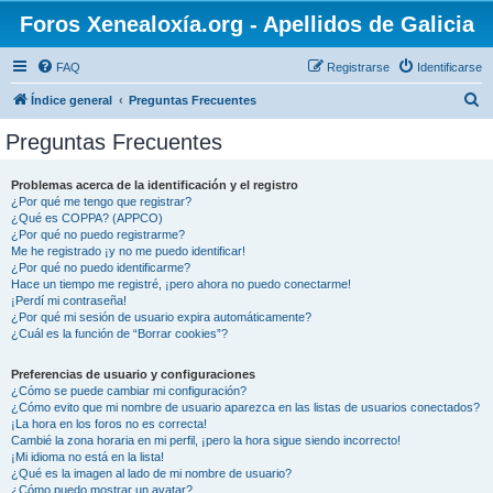
Foros Xenealoxía.org - Apellidos de Galicia
FAQ
Registrarse
Identificarse
B
Índice general
Preguntas Frecuentes
u
Preguntas Frecuentes
s
c
Problemas acerca de la identificación y el registro
¿Por qué me tengo que registrar?
a
¿Qué es COPPA? (APPCO)
r
¿Por qué no puedo registrarme?
Me he registrado ¡y no me puedo identificar!
¿Por qué no puedo identificarme?
Hace un tiempo me registré, ¡pero ahora no puedo conectarme!
¡Perdí mi contraseña!
¿Por qué mi sesión de usuario expira automáticamente?
¿Cuál es la función de “Borrar cookies”?
Preferencias de usuario y configuraciones
¿Cómo se puede cambiar mi configuración?
¿Cómo evito que mi nombre de usuario aparezca en las listas de usuarios conectados?
¡La hora en los foros no es correcta!
Cambié la zona horaria en mi perfil, ¡pero la hora sigue siendo incorrecto!
¡Mi idioma no está en la lista!
¿Qué es la imagen al lado de mi nombre de usuario?
¿Cómo puedo mostrar un avatar?