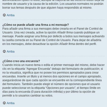
administración quién lo editó, aunque la mayoría de las veces el editor deja su
nombre de usuario y la causa de la edición. Los usuarios normales no podrán
borrar sus temas después de que alguien haya respondido al mismo.
Arriba
¿Cómo se puede añadir una firma a mi mensaje?
Para añadir una firma a sus mensajes debe crearla en el Panel de Control de
Usuario. Una vez creada, active la opción
Añadir firma
cuando publique un
mensaje. Puede asignar una firma por defecto a todos sus mensajes activando
la casilla correcta en su Panel de Control de Usuario. Para dejar de añadirla
en los mensajes, debe desactivar la opción
Añadir firma
dentro del perfil.
Arriba
¿Cómo creo una encuesta?
Cuando inicia un nuevo tema o edita el primer mensaje del mismo, debe hacer
clic en la etiqueta “Agregar Encuesta” debajo del formulario de publicación; si
no la visualiza, significa que no posee los permisos apropiados para crear
encuestas. Inserte un título y al menos dos opciones en el campo apropiado,
asegurándose de que cada opción se encuentre en la correspondiente línea
del formulario. También puede elegir el número de opciones que el usuario
puede seleccionar en la etiqueta “Opciones por usuario”, el tiempo límite en
días para la encuesta (0 para duración infinita) y por último la opción de
permitir a lo usuarios cambiar su votos.
Arriba