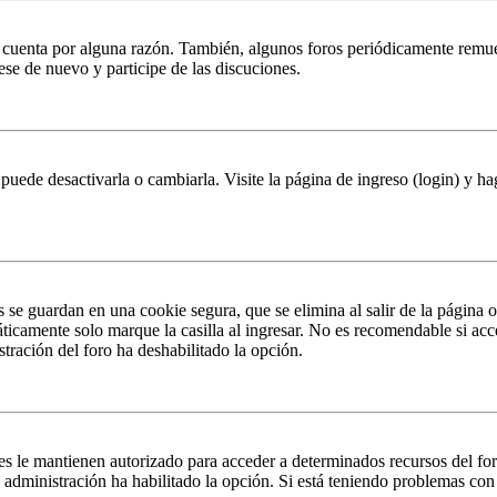
u cuenta por alguna razón. También, algunos foros periódicamente remu
rese de nuevo y participe de las discuciones.
puede desactivarla o cambiarla. Visite la página de ingreso (login) y ha
s se guardan en una cookie segura, que se elimina al salir de la página 
ticamente solo marque la casilla al ingresar. No es recomendable si acc
istración del foro ha deshabilitado la opción.
es le mantienen autorizado para acceder a determinados recursos del fo
la administración ha habilitado la opción. Si está teniendo problemas con