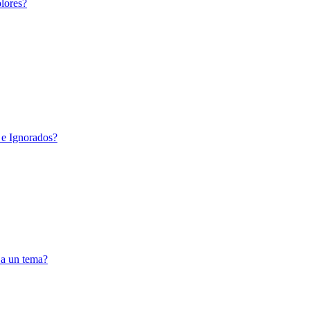
lores?
 e Ignorados?
 a un tema?