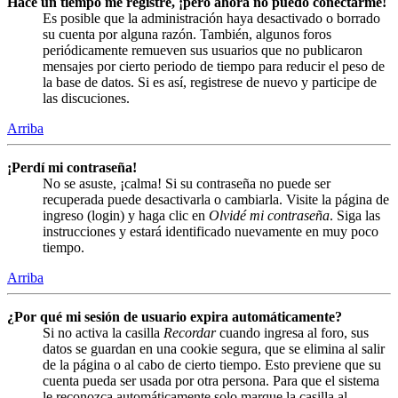
Hace un tiempo me registré, ¡pero ahora no puedo conectarme!
Es posible que la administración haya desactivado o borrado
su cuenta por alguna razón. También, algunos foros
periódicamente remueven sus usuarios que no publicaron
mensajes por cierto periodo de tiempo para reducir el peso de
la base de datos. Si es así, registrese de nuevo y participe de
las discuciones.
Arriba
¡Perdí mi contraseña!
No se asuste, ¡calma! Si su contraseña no puede ser
recuperada puede desactivarla o cambiarla. Visite la página de
ingreso (login) y haga clic en
Olvidé mi contraseña
. Siga las
instrucciones y estará identificado nuevamente en muy poco
tiempo.
Arriba
¿Por qué mi sesión de usuario expira automáticamente?
Si no activa la casilla
Recordar
cuando ingresa al foro, sus
datos se guardan en una cookie segura, que se elimina al salir
de la página o al cabo de cierto tiempo. Esto previene que su
cuenta pueda ser usada por otra persona. Para que el sistema
le reconozca automáticamente solo marque la casilla al