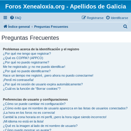
Foros Xenealoxía.org - Apellidos de Galicia
FAQ
Registrarse
Identificarse
B
Índice general
Preguntas Frecuentes
u
Preguntas Frecuentes
s
c
Problemas acerca de la identificación y el registro
¿Por qué me tengo que registrar?
a
¿Qué es COPPA? (APPCO)
r
¿Por qué no puedo registrarme?
Me he registrado ¡y no me puedo identificar!
¿Por qué no puedo identificarme?
Hace un tiempo me registré, ¡pero ahora no puedo conectarme!
¡Perdí mi contraseña!
¿Por qué mi sesión de usuario expira automáticamente?
¿Cuál es la función de “Borrar cookies”?
Preferencias de usuario y configuraciones
¿Cómo se puede cambiar mi configuración?
¿Cómo evito que mi nombre de usuario aparezca en las listas de usuarios conectados?
¡La hora en los foros no es correcta!
Cambié la zona horaria en mi perfil, ¡pero la hora sigue siendo incorrecto!
¡Mi idioma no está en la lista!
¿Qué es la imagen al lado de mi nombre de usuario?
¿Cómo puedo mostrar un avatar?