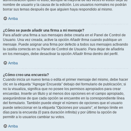
administración quién lo editó, aunque la mayoría de las veces el editor deja su
nombre de usuario y la causa de la edición. Los usuarios normales no podrán
borrar sus temas después de que alguien haya respondido al mismo.
Arriba
¿Cómo se puede añadir una firma a mi mensaje?
Para añadir una firma a sus mensajes debe crearla en el Panel de Control de
Usuario. Una vez creada, active la opción
Añadir firma
cuando publique un
mensaje. Puede asignar una firma por defecto a todos sus mensajes activando
la casilla correcta en su Panel de Control de Usuario. Para dejar de añadirla
en los mensajes, debe desactivar la opción
Añadir firma
dentro del perfil.
Arriba
¿Cómo creo una encuesta?
Cuando inicia un nuevo tema o edita el primer mensaje del mismo, debe hacer
clic en la etiqueta “Agregar Encuesta” debajo del formulario de publicación; si
no la visualiza, significa que no posee los permisos apropiados para crear
encuestas. Inserte un título y al menos dos opciones en el campo apropiado,
asegurándose de que cada opción se encuentre en la correspondiente línea
del formulario. También puede elegir el número de opciones que el usuario
puede seleccionar en la etiqueta “Opciones por usuario”, el tiempo límite en
días para la encuesta (0 para duración infinita) y por último la opción de
permitir a lo usuarios cambiar su votos.
Arriba