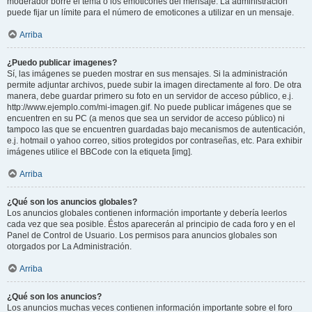
moderador borre el tema o los emoticones del mensaje. La administración
puede fijar un límite para el número de emoticones a utilizar en un mensaje.
Arriba
¿Puedo publicar imagenes?
Sí, las imágenes se pueden mostrar en sus mensajes. Si la administración
permite adjuntar archivos, puede subir la imagen directamente al foro. De otra
manera, debe guardar primero su foto en un servidor de acceso público, e.j.
http://www.ejemplo.com/mi-imagen.gif. No puede publicar imágenes que se
encuentren en su PC (a menos que sea un servidor de acceso público) ni
tampoco las que se encuentren guardadas bajo mecanismos de autenticación,
e.j. hotmail o yahoo correo, sitios protegidos por contraseñas, etc. Para exhibir
imágenes utilice el BBCode con la etiqueta [img].
Arriba
¿Qué son los anuncios globales?
Los anuncios globales contienen información importante y debería leerlos
cada vez que sea posible. Éstos aparecerán al principio de cada foro y en el
Panel de Control de Usuario. Los permisos para anuncios globales son
otorgados por La Administración.
Arriba
¿Qué son los anuncios?
Los anuncios muchas veces contienen información importante sobre el foro