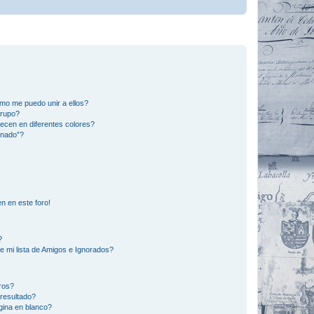
mo me puedo unir a ellos?
Grupo?
ecen en diferentes colores?
inado”?
n en este foro!
?
e mi lista de Amigos e Ignorados?
ros?
resultado?
ina en blanco?