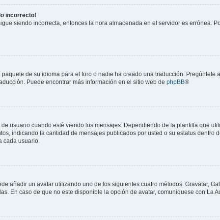
do incorrecto!
 sigue siendo incorrecta, entonces la hora almacenada en el servidor es errónea. P
 paquete de su idioma para el foro o nadie ha creado una traducción. Pregúntele a
 traducción. Puede encontrar más información en el sitio web de
phpBB
®
suario cuando esté viendo los mensajes. Dependiendo de la plantilla que utilice
ntos, indicando la cantidad de mensajes publicados por usted o su estatus dentro
a cada usuario.
ede añadir un avatar utilizando uno de los siguientes cuatro métodos: Gravatar, Ga
s. En caso de que no este disponible la opción de avatar, comuníquese con La Ad