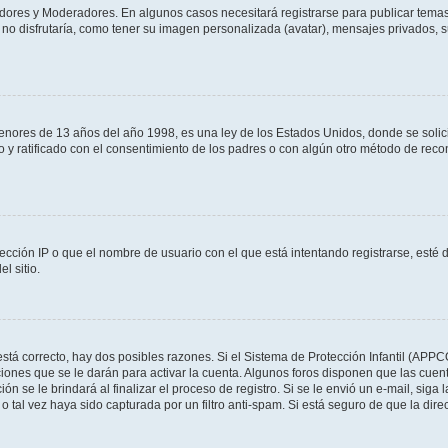
adores y Moderadores. En algunos casos necesitará registrarse para publicar temas
no disfrutaría, como tener su imagen personalizada (avatar), mensajes privados, s
res de 13 años del año 1998, es una ley de los Estados Unidos, donde se solicita 
to y ratificado con el consentimiento de los padres o con algún otro método de rec
ección IP o que el nombre de usuario con el que está intentando registrarse, esté 
l sitio.
stá correcto, hay dos posibles razones. Si el Sistema de Protección Infantil (APPC
iones que se le darán para activar la cuenta. Algunos foros disponen que las cuen
ón se le brindará al finalizar el proceso de registro. Si se le envió un e-mail, siga
o tal vez haya sido capturada por un filtro anti-spam. Si está seguro de que la di