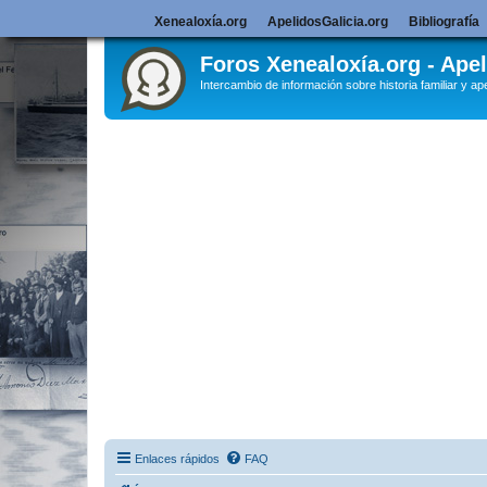
Xenealoxía.org
ApelidosGalicia.org
Bibliografía
Foros Xenealoxía.org - Apel
Intercambio de información sobre historia familiar y ape
Enlaces rápidos
FAQ