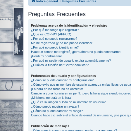
Índice general
Preguntas Frecuentes
Preguntas Frecuentes
Problemas acerca de la identificación y el registro
¿Por qué me tengo que registrar?
¿Qué es COPPA? (APPCO)
¿Por qué no puedo registrarme?
Me he registrado ¡y no me puedo identificar!
¿Por qué no puedo identificarme?
Hace un tiempo me registré, ¡pero ahora no puedo conectarme!
¡Perdí mi contraseña!
¿Por qué mi sesión de usuario expira automáticamente?
¿Cuál es la función de “Borrar cookies”?
Preferencias de usuario y configuraciones
¿Cómo se puede cambiar mi configuración?
¿Cómo evito que mi nombre de usuario aparezca en las listas de usu
¡La hora en los foros no es correcta!
Cambié la zona horaria en mi perfil, ¡pero la hora sigue siendo incorrec
¡Mi idioma no está en la lista!
¿Qué es la imagen al lado de mi nombre de usuario?
¿Cómo puedo mostrar un avatar?
¿Cómo se puede cambiar mi rango?
Cuando hago clic sobre el enlace de e-mail de un usuario, ¡me pide qu
Publicación de mensajes
¿Cómo puedo crear un nuevo tema o enviar una respuesta?