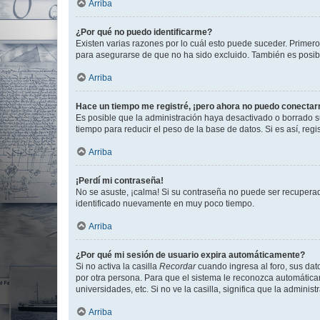
Arriba
¿Por qué no puedo identificarme?
Existen varias razones por lo cuál esto puede suceder. Primer
para asegurarse de que no ha sido excluido. También es posible
Arriba
Hace un tiempo me registré, ¡pero ahora no puedo conecta
Es posible que la administración haya desactivado o borrado 
tiempo para reducir el peso de la base de datos. Si es así, regi
Arriba
¡Perdí mi contraseña!
No se asuste, ¡calma! Si su contraseña no puede ser recuperada
identificado nuevamente en muy poco tiempo.
Arriba
¿Por qué mi sesión de usuario expira automáticamente?
Si no activa la casilla
Recordar
cuando ingresa al foro, sus dat
por otra persona. Para que el sistema le reconozca automáticam
universidades, etc. Si no ve la casilla, significa que la adminis
Arriba