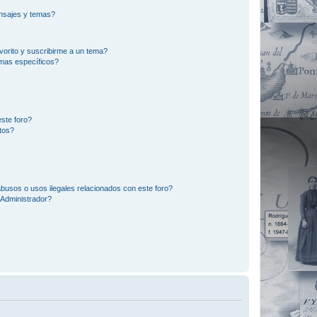
nsajes y temas?
vorito y suscribirme a un tema?
emas específicos?
ste foro?
tos?
busos o usos ilegales relacionados con este foro?
Administrador?