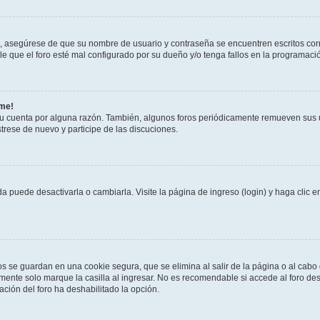
o, asegúrese de que su nombre de usuario y contraseña se encuentren escritos co
 que el foro esté mal configurado por su dueño y/o tenga fallos en la programació
rme!
su cuenta por alguna razón. También, algunos foros periódicamente remueven sus 
strese de nuevo y participe de las discuciones.
 puede desactivarla o cambiarla. Visite la página de ingreso (login) y haga clic 
os se guardan en una cookie segura, que se elimina al salir de la página o al cab
ente solo marque la casilla al ingresar. No es recomendable si accede al foro des
tración del foro ha deshabilitado la opción.