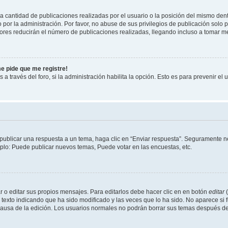
cantidad de publicaciones realizadas por el usuario o la posición del mismo dentr
r la administración. Por favor, no abuse de sus privilegios de publicación solo p
ores reducirán el número de publicaciones realizadas, llegando incluso a tomar me
me pide que me registre!
 a través del foro, si la administración habilita la opción. Esto es para prevenir e
publicar una respuesta a un tema, haga clic en “Enviar respuesta”. Seguramente ne
mplo: Puede publicar nuevos temas, Puede votar en las encuestas, etc.
 o editar sus propios mensajes. Para editarlos debe hacer clic en en botón
editar
(
texto indicando que ha sido modificado y las veces que lo ha sido. No aparece si 
a causa de la edición. Los usuarios normales no podrán borrar sus temas después 