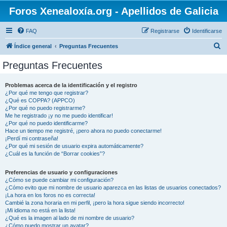
Foros Xenealoxía.org - Apellidos de Galicia
FAQ
Registrarse
Identificarse
B
Índice general
Preguntas Frecuentes
u
Preguntas Frecuentes
s
c
Problemas acerca de la identificación y el registro
¿Por qué me tengo que registrar?
a
¿Qué es COPPA? (APPCO)
r
¿Por qué no puedo registrarme?
Me he registrado ¡y no me puedo identificar!
¿Por qué no puedo identificarme?
Hace un tiempo me registré, ¡pero ahora no puedo conectarme!
¡Perdí mi contraseña!
¿Por qué mi sesión de usuario expira automáticamente?
¿Cuál es la función de “Borrar cookies”?
Preferencias de usuario y configuraciones
¿Cómo se puede cambiar mi configuración?
¿Cómo evito que mi nombre de usuario aparezca en las listas de usuarios conectados?
¡La hora en los foros no es correcta!
Cambié la zona horaria en mi perfil, ¡pero la hora sigue siendo incorrecto!
¡Mi idioma no está en la lista!
¿Qué es la imagen al lado de mi nombre de usuario?
¿Cómo puedo mostrar un avatar?