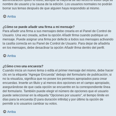
administración quién lo editó, aunque la mayoría de las veces el editor deja su
nombre de usuario y la causa de la edición. Los usuarios normales no podrán
borrar sus temas después de que alguien haya respondido al mismo.
Arriba
¿Cómo se puede añadir una firma a mi mensaje?
Para añadir una firma a sus mensajes debe crearla en el Panel de Control de
Usuario. Una vez creada, active la opción
Añadir firma
cuando publique un
mensaje. Puede asignar una firma por defecto a todos sus mensajes activando
la casilla correcta en su Panel de Control de Usuario. Para dejar de añadirla
en los mensajes, debe desactivar la opción
Añadir firma
dentro del perfil.
Arriba
¿Cómo creo una encuesta?
Cuando inicia un nuevo tema o edita el primer mensaje del mismo, debe hacer
clic en la etiqueta “Agregar Encuesta” debajo del formulario de publicación; si
no la visualiza, significa que no posee los permisos apropiados para crear
encuestas. Inserte un título y al menos dos opciones en el campo apropiado,
asegurándose de que cada opción se encuentre en la correspondiente línea
del formulario. También puede elegir el número de opciones que el usuario
puede seleccionar en la etiqueta “Opciones por usuario”, el tiempo límite en
días para la encuesta (0 para duración infinita) y por último la opción de
permitir a lo usuarios cambiar su votos.
Arriba