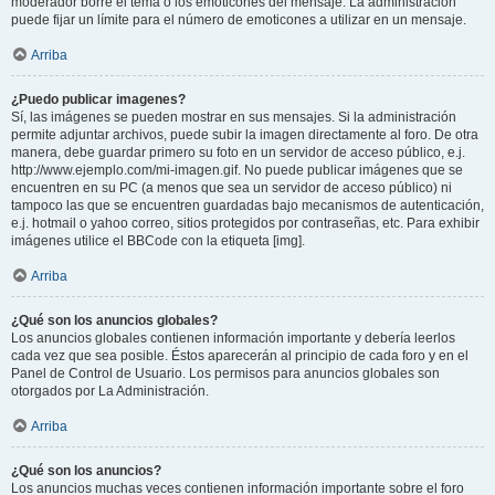
moderador borre el tema o los emoticones del mensaje. La administración
puede fijar un límite para el número de emoticones a utilizar en un mensaje.
Arriba
¿Puedo publicar imagenes?
Sí, las imágenes se pueden mostrar en sus mensajes. Si la administración
permite adjuntar archivos, puede subir la imagen directamente al foro. De otra
manera, debe guardar primero su foto en un servidor de acceso público, e.j.
http://www.ejemplo.com/mi-imagen.gif. No puede publicar imágenes que se
encuentren en su PC (a menos que sea un servidor de acceso público) ni
tampoco las que se encuentren guardadas bajo mecanismos de autenticación,
e.j. hotmail o yahoo correo, sitios protegidos por contraseñas, etc. Para exhibir
imágenes utilice el BBCode con la etiqueta [img].
Arriba
¿Qué son los anuncios globales?
Los anuncios globales contienen información importante y debería leerlos
cada vez que sea posible. Éstos aparecerán al principio de cada foro y en el
Panel de Control de Usuario. Los permisos para anuncios globales son
otorgados por La Administración.
Arriba
¿Qué son los anuncios?
Los anuncios muchas veces contienen información importante sobre el foro