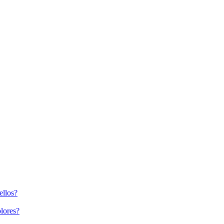
ellos?
lores?