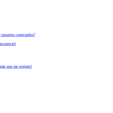
e usuarios conectados?
incorrecto!
pide que me registre!