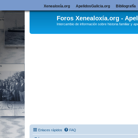
Xenealoxía.org
ApelidosGalicia.org
Bibliografía
Foros Xenealoxía.org - Apel
Intercambio de información sobre historia familiar y ape
Enlaces rápidos
FAQ