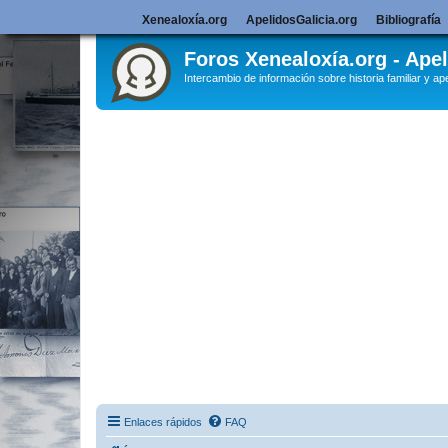
Xenealoxía.org
ApelidosGalicia.org
Bibliografía
Foros Xenealoxía.org - Apel
Intercambio de información sobre historia familiar y ape
Enlaces rápidos
FAQ