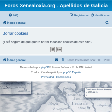
Foros Xenealoxía.org - Apellidos de Galicia
FAQ
Registrarse
Identificarse
B
Índice general
u
Borrar cookies
s
c
¿Está seguro de que quiere borrar todas las cookies de este sitio?
a
r
Índice general
Todos los horarios son
UTC+02:00
Desarrollado por
phpBB
® Forum Software © phpBB Limited
Traducción al español por
phpBB España
Privacidad
|
Condiciones