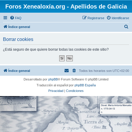
Foros Xenealoxía.org - Apellidos de Galicia
FAQ
Registrarse
Identificarse
B
Índice general
u
Borrar cookies
s
c
¿Está seguro de que quiere borrar todas las cookies de este sitio?
a
r
Índice general
Todos los horarios son
UTC+02:00
Desarrollado por
phpBB
® Forum Software © phpBB Limited
Traducción al español por
phpBB España
Privacidad
|
Condiciones