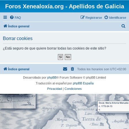
Foros Xenealoxía.org - Apellidos de Galicia
FAQ
Registrarse
Identificarse
B
Índice general
u
Borrar cookies
s
c
¿Está seguro de que quiere borrar todas las cookies de este sitio?
a
r
Índice general
Todos los horarios son
UTC+02:00
Desarrollado por
phpBB
® Forum Software © phpBB Limited
Traducción al español por
phpBB España
Privacidad
|
Condiciones