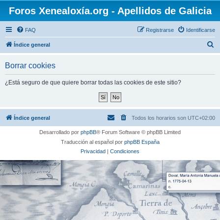
Foros Xenealoxía.org - Apellidos de Galicia
FAQ
Registrarse
Identificarse
B
Índice general
u
Borrar cookies
s
c
¿Está seguro de que quiere borrar todas las cookies de este sitio?
a
r
Índice general
Todos los horarios son
UTC+02:00
Desarrollado por
phpBB
® Forum Software © phpBB Limited
Traducción al español por
phpBB España
Privacidad
|
Condiciones