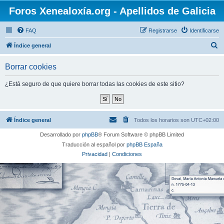
Foros Xenealoxía.org - Apellidos de Galicia
FAQ
Registrarse
Identificarse
B
Índice general
u
Borrar cookies
s
c
¿Está seguro de que quiere borrar todas las cookies de este sitio?
a
r
Índice general
Todos los horarios son
UTC+02:00
Desarrollado por
phpBB
® Forum Software © phpBB Limited
Traducción al español por
phpBB España
Privacidad
|
Condiciones