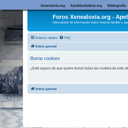
Xenealoxía.org
ApelidosGalicia.org
Bibliografía
Foros Xenealoxía.org - Apel
Intercambio de información sobre historia familiar y ape
Enlaces rápidos
FAQ
Índice general
Borrar cookies
¿Está seguro de que quiere borrar todas las cookies de este si
Índice general