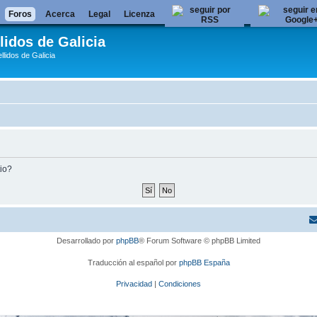
Foros
Acerca
Legal
Licenza
lidos de Galicia
llidos de Galicia
tio?
Desarrollado por
phpBB
® Forum Software © phpBB Limited
Traducción al español por
phpBB España
Privacidad
|
Condiciones