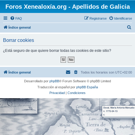
Foros Xenealoxía.org - Apellidos de Galicia
FAQ
Registrarse
Identificarse
B
Índice general
u
Borrar cookies
s
c
¿Está seguro de que quiere borrar todas las cookies de este sitio?
a
r
Índice general
Todos los horarios son
UTC+02:00
Desarrollado por
phpBB
® Forum Software © phpBB Limited
Traducción al español por
phpBB España
Privacidad
|
Condiciones