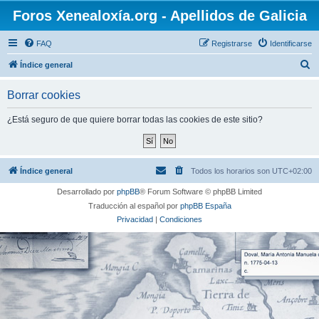
Foros Xenealoxía.org - Apellidos de Galicia
FAQ
Registrarse
Identificarse
B
Índice general
u
Borrar cookies
s
c
¿Está seguro de que quiere borrar todas las cookies de este sitio?
a
r
Índice general
Todos los horarios son
UTC+02:00
Desarrollado por
phpBB
® Forum Software © phpBB Limited
Traducción al español por
phpBB España
Privacidad
|
Condiciones