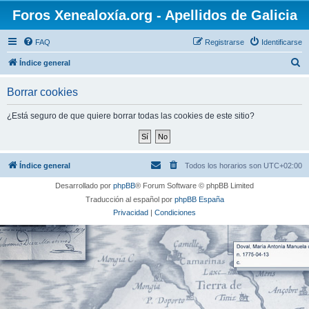
Foros Xenealoxía.org - Apellidos de Galicia
FAQ
Registrarse
Identificarse
B
Índice general
u
Borrar cookies
s
c
¿Está seguro de que quiere borrar todas las cookies de este sitio?
a
r
Índice general
Todos los horarios son
UTC+02:00
Desarrollado por
phpBB
® Forum Software © phpBB Limited
Traducción al español por
phpBB España
Privacidad
|
Condiciones