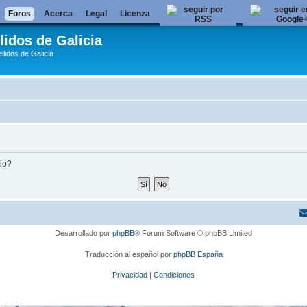
Foros
Acerca
Legal
Licenza
lidos de Galicia
llidos de Galicia
tio?
Desarrollado por
phpBB
® Forum Software © phpBB Limited
Traducción al español por
phpBB España
Privacidad
|
Condiciones