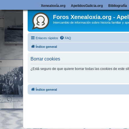
Xenealoxía.org
ApelidosGalicia.org
Bibliografía
Foros Xenealoxía.org - Apel
Intercambio de información sobre historia familiar y ape
Enlaces rápidos
FAQ
Índice general
Borrar cookies
¿Está seguro de que quiere borrar todas las cookies de este si
Índice general